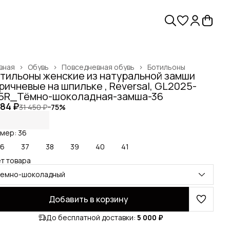
вная
›
Обувь
›
Повседневная обувь
›
Ботильоны
тильоны женские из натуральной замши
ричневые на шпильке , Reversal, GL2025-
5R_Тёмно-шоколадная-замша-36
784 ₽
31 450 ₽
−
75
%
мер: 36
36
37
38
39
40
41
т товара
темно-шоколадный
Добавить в корзину
До бесплатной доставки:
5 000 ₽