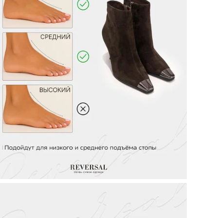
упа
#Х
Стр
Мо
Объ
кар
Не
ТН 
Кол
Цел
Ст