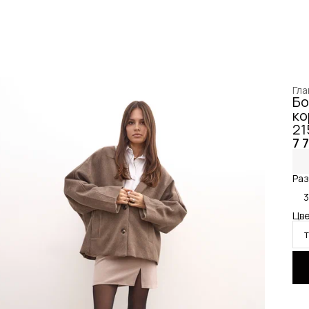
Гла
Бо
ко
21
7 
Раз
Цве