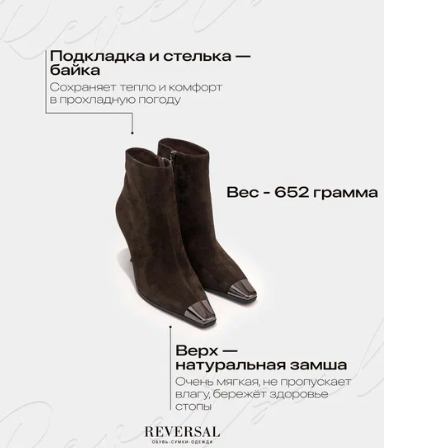
По
Вид
Ор
Цв
Ра
Ра
Бр