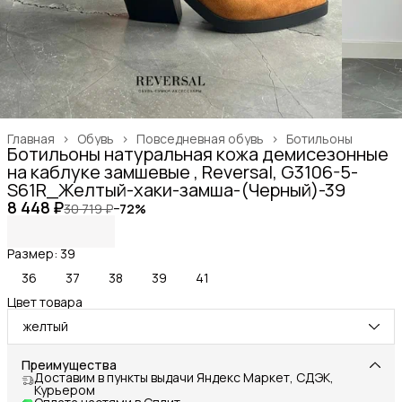
Главная
›
Обувь
›
Повседневная обувь
›
Ботильоны
Ботильоны натуральная кожа демисезонные
на каблуке замшевые , Reversal, G3106-5-
S61R_Желтый-хаки-замша-(Черный)-39
8 448 ₽
30 719 ₽
−
72
%
Размер: 39
36
37
38
39
41
Цвет товара
желтый
Преимущества
Доставим в пункты выдачи Яндекс Маркет, СДЭК,
Курьером