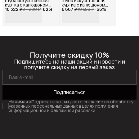
Шуба искусственная
Шуба искусственная
куртка с капюшоном
куртка с капюшоном
10 322 ₽
меховая коричневая,
27 200 ₽
−
62
%
6 667 ₽
меховая бежевая,
19 550 ₽
−
66
%
Reversal, YD-
Reversal, YD-
HH053_Коричневый-
401Z27_Бежевый-
бежевый-44
хаки-44
Получите скидку 10%
Подпишитесь на наши акции и новости и
получите скидку на первый заказ
Подписаться
Нажимая «Подписаться», вы даете согласие на обработку
указанных персональных данных в целях получения
информационной и рекламной рассылки