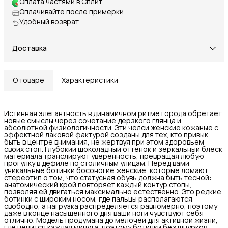
Оплата частями в Сплит
Оплачивайте после примерки
Удобный возврат
Доставка
О товаре
Характеристики
Истинная элегантность в динамичном ритме города обретает
новые смыслы через сочетание дерзкого глянца и
абсолютной физиологичности. Эти челси женские кожаные с
эффектной лаковой фактурой созданы для тех, кто привык
быть в центре внимания, не жертвуя при этом здоровьем
своих стоп. Глубокий шоколадный оттенок и зеркальный блеск
материала транслируют уверенность, превращая любую
прогулку в дефиле по столичным улицам. Перед вами
уникальные ботинки босоногие женские, которые ломают
стереотип о том, что статусная обувь должна быть тесной:
анатомический крой повторяет каждый контур стопы,
позволяя ей двигаться максимально естественно. Это редкие
ботинки с широким носом, где пальцы располагаются
свободно, а нагрузка распределяется равномерно, поэтому
даже в конце насыщенного дня ваши ноги чувствуют себя
отлично. Модель продумана до мелочей для активной жизни,
где ценится каждая минута, поэтому ботинки без шнурков