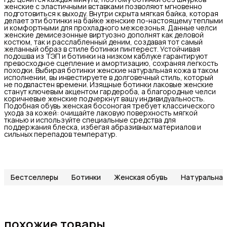
женские с эластичными вставками позволяют мгновенно
подготовиться к выходу. Внутри скрыта мягкая байка, которая
делает эти ботинки на байке женские по-настоящему теплыми
и комфортными для прохладного межсезонья. Данные челси
женские демисезонные виртуозно дополнят как деловой
костюм, так и расслабленный деним, создавая тот самый
желанный образ в стиле ботинки пинтерест. Устойчивая
подошва из ТЭП и ботинки на низком каблуке гарантируют
превосходное сцепление и амортизацию, сохраняя легкость
походки. Выбирая ботинки женские натуральная кожа в таком
исполнении, вы инвестируете в долговечный стиль, который
не подвластен времени. Изящные ботинки лаковые женские
станут ключевым акцентом гардероба, а благородные челси
коричневые женские подчеркнут вашу индивидуальность.
Подобная обувь женская босоногая требует классического
ухода за кожей: очищайте лаковую поверхность мягкой
тканью и используйте специальные средства для
поддержания блеска, избегая абразивных материалов и
сильных перепадов температур.
Бестселлеры
Ботинки
Женская обувь
Натуральная
похожие товары