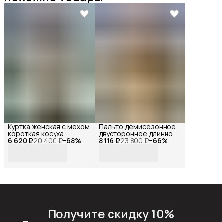
Куртка женская с мехом
Пальто демисезонное
короткая косуха
двустороннее длинное
6 620 ₽
черная, Reversal, YDP-
20 400 ₽
−
68
%
8 116 ₽
оверсайз с мехом,
23 800 ₽
−
66
%
23163_Черный-
Reversal, YD-
белый-44
401Z37_Коричневый-
бежевый-44
Получите скидку 10%