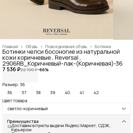
Главная
›
Обувь
›
Повседневная обувь
›
Ботинки
Ботинки челси босоногие из натуральной
кожи коричневые , Reversal ,
2906RB_Коричневый-лак-(Коричневая)-36
7 536 ₽
22 100 ₽
−
66
%
Размер: 36
36
37
38
39
40
41
42
Цвет товара
светло-коричневый
Преимущества
Доставим в пункты выдачи Яндекс Маркет, СДЭК,
Курьером