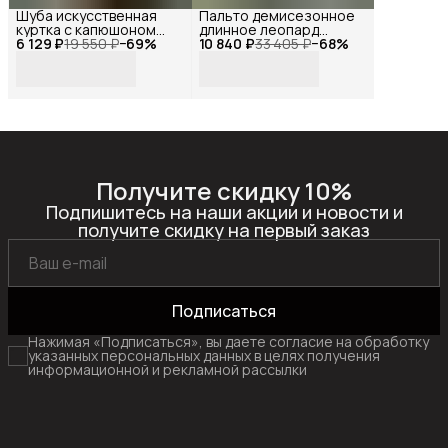
Шуба искусственная
Пальто демисезонное
куртка с капюшоном
длинное леопард
6 129 ₽
меховая бежевая,
19 550 ₽
−
69
%
10 840 ₽
оверсайз, Reversal, YD-
33 405 ₽
−
68
%
Reversal, YD-
312H46_Белый-
401Z27_Бежевый-
черный-44
хаки-44
Получите скидку 10%
Подпишитесь на наши акции и новости и
получите скидку на первый заказ
Подписаться
Нажимая «Подписаться», вы даете согласие на обработку
указанных персональных данных в целях получения
информационной и рекламной рассылки