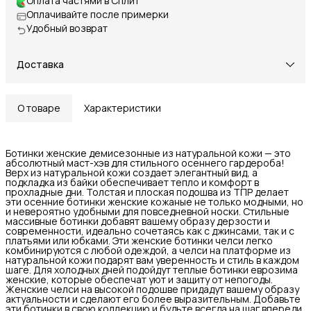
Оплата частями в Сплит
Оплачивайте после примерки
Удобный возврат
Доставка
О товаре
Характеристики
Ботинки женские демисезонные из натуральной кожи — это
абсолютный маст-хэв для стильного осеннего гардероба!
Верх из натуральной кожи создает элегантный вид, а
подкладка из байки обеспечивает тепло и комфорт в
прохладные дни. Толстая и плоская подошва из ТПР делает
эти осенние ботинки женские кожаные не только модными, но
и невероятно удобными для повседневной носки. Стильные
массивные ботинки добавят вашему образу дерзости и
современности, идеально сочетаясь как с джинсами, так и с
платьями или юбками. Эти женские ботинки челси легко
комбинируются с любой одеждой, а челси на платформе из
натуральной кожи подарят вам уверенность и стиль в каждом
шаге. Для холодных дней подойдут теплые ботинки еврозима
женские, которые обеспечат уют и защиту от непогоды.
Женские челси на высокой подошве придадут вашему образу
актуальности и сделают его более выразительным. Добавьте
эти ботинки в свою коллекцию и будьте всегда на шаг впереди