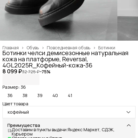
Главная
›
Обувь
›
Повседневная обувь
›
Ботинки
Ботинки челси демисезонные натуральная
кожа на платформе, Reversal,
4GL2025R_Кофейный-кожа-36
8 099 ₽
32 725 ₽
−
75
%
Размер: 36
36
38
39
40
41
Цвет товара
кофейный
Преимущества
Доставим в пункты выдачи Яндекс Маркет, СДЭК,
Курьером