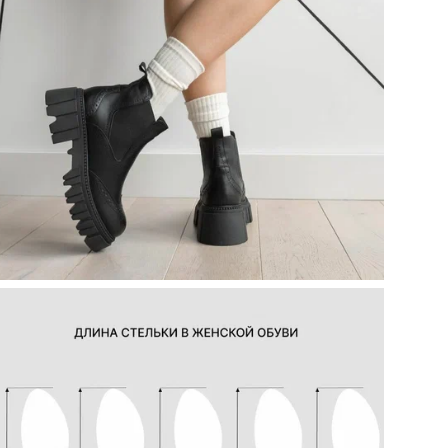
Ра
Наз
Стр
Код
По
Цве
Ин
Кол
упа
Стр
Мо
Объ
кар
Не
ТН 
Кол
Цел