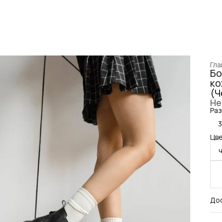
Гла
Бо
ко
(Ч
Не
Раз
Цве
До