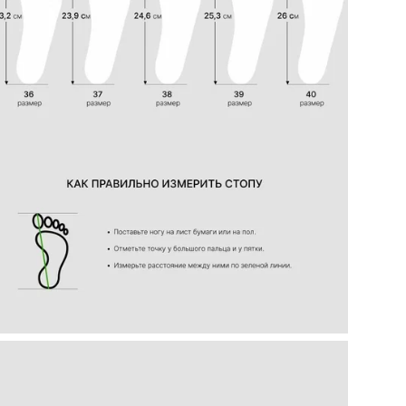
Ст
По
Вид
Ор
Цв
Ра
Ра
Бр