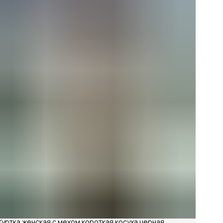
Куртка женская с мехом короткая косуха черная,