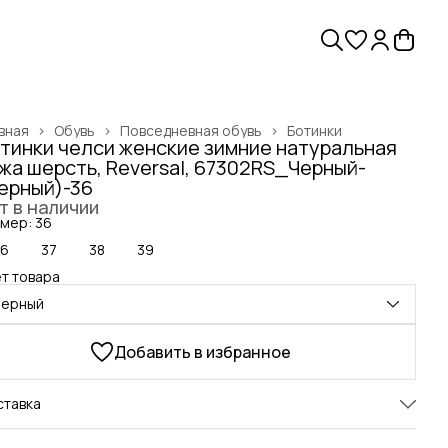
вная
›
Обувь
›
Повседневная обувь
›
Ботинки
тинки челси женские зимние натуральная
жа шерсть, Reversal, 67302RS_Черный-
ерный)-36
т в наличии
мер: 36
36
37
38
39
т товара
черный
Добавить в избранное
ставка