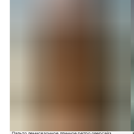
Пальто демисезонное длинное ретро оверсайз,