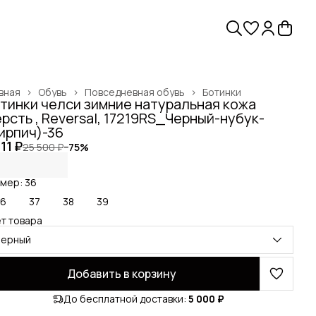
вная
›
Обувь
›
Повседневная обувь
›
Ботинки
тинки челси зимние натуральная кожа
рсть , Reversal, 17219RS_Черный-нубук-
ирпич)-36
311 ₽
25 500 ₽
−
75
%
мер: 36
36
37
38
39
т товара
черный
Добавить в корзину
До бесплатной доставки:
5 000 ₽