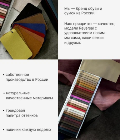
Вид
Ор
Цв
Ра
Ра
Бр