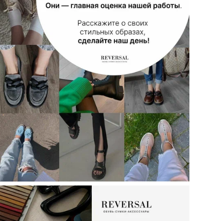
Стр
Мо
Объ
кар
Не
ТН 
Кол
Цел
Ст
По