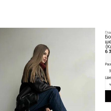
Гла
Бо
ше
(К
6 
Раз
Цве