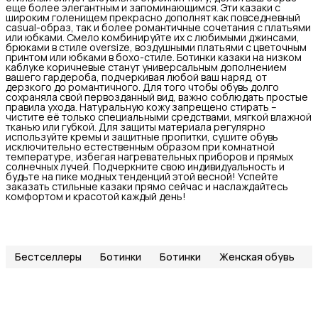
еще более элегантным и запоминающимся. Эти казаки с
широким голенищем прекрасно дополнят как повседневный
casual-образ, так и более романтичные сочетания с платьями
или юбками. Смело комбинируйте их с любимыми джинсами,
брюками в стиле oversize, воздушными платьями с цветочным
принтом или юбками в бохо-стиле. Ботинки казаки на низком
каблуке коричневые станут универсальным дополнением
вашего гардероба, подчеркивая любой ваш наряд, от
дерзкого до романтичного. Для того чтобы обувь долго
сохраняла свой первозданный вид, важно соблюдать простые
правила ухода. Натуральную кожу запрещено стирать –
чистите её только специальными средствами, мягкой влажной
тканью или губкой. Для защиты материала регулярно
используйте кремы и защитные пропитки, сушите обувь
исключительно естественным образом при комнатной
температуре, избегая нагревательных приборов и прямых
солнечных лучей. Подчеркните свою индивидуальность и
будьте на пике модных тенденций этой весной! Успейте
заказать стильные казаки прямо сейчас и наслаждайтесь
комфортом и красотой каждый день!
Бестселлеры
Ботинки
Ботинки
Женская обувь