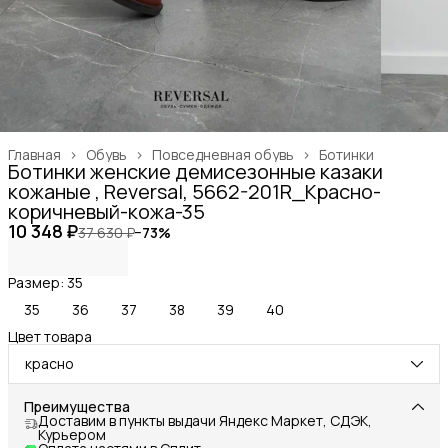
Главная
›
Обувь
›
Повседневная обувь
›
Ботинки
Ботинки женские демисезонные казаки
кожаные , Reversal, 5662-201R_Красно-
коричневый-кожа-35
10 348 ₽
37 630 ₽
−
73
%
Размер: 35
35
36
37
38
39
40
Цвет товара
красно
Преимущества
Доставим в пункты выдачи Яндекс Маркет, СДЭК,
Курьером