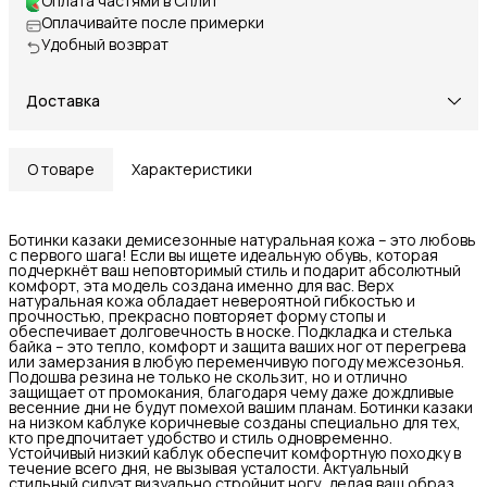
Оплата частями в Сплит
Оплачивайте после примерки
Удобный возврат
Доставка
О товаре
Характеристики
Ботинки казаки демисезонные натуральная кожа – это любовь
с первого шага! Если вы ищете идеальную обувь, которая
подчеркнёт ваш неповторимый стиль и подарит абсолютный
комфорт, эта модель создана именно для вас. Верх
натуральная кожа обладает невероятной гибкостью и
прочностью, прекрасно повторяет форму стопы и
обеспечивает долговечность в носке. Подкладка и стелька
байка – это тепло, комфорт и защита ваших ног от перегрева
или замерзания в любую переменчивую погоду межсезонья.
Подошва резина не только не скользит, но и отлично
защищает от промокания, благодаря чему даже дождливые
весенние дни не будут помехой вашим планам. Ботинки казаки
на низком каблуке коричневые созданы специально для тех,
кто предпочитает удобство и стиль одновременно.
Устойчивый низкий каблук обеспечит комфортную походку в
течение всего дня, не вызывая усталости. Актуальный
стильный силуэт визуально стройнит ногу, делая ваш образ