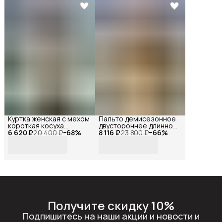
Куртка женская с мехом
Пальто демисезонное
короткая косуха
двустороннее длинное
6 620 ₽
черная, Reversal, YDP-
20 400 ₽
−
68
%
8 116 ₽
оверсайз с мехом,
23 800 ₽
−
66
%
23163_Черный-
Reversal, YD-
белый-44
401Z37_Коричневый-
бежевый-44
Получите скидку 10%
Подпишитесь на наши акции и новости и