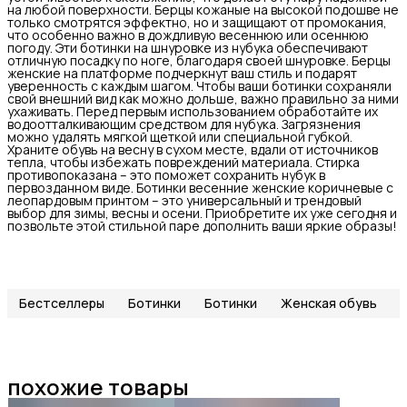
на любой поверхности. Берцы кожаные на высокой подошве не
только смотрятся эффектно, но и защищают от промокания,
что особенно важно в дождливую весеннюю или осеннюю
погоду. Эти ботинки на шнуровке из нубука обеспечивают
отличную посадку по ноге, благодаря своей шнуровке. Берцы
женские на платформе подчеркнут ваш стиль и подарят
уверенность с каждым шагом. Чтобы ваши ботинки сохраняли
свой внешний вид как можно дольше, важно правильно за ними
ухаживать. Перед первым использованием обработайте их
водоотталкивающим средством для нубука. Загрязнения
можно удалять мягкой щеткой или специальной губкой.
Храните обувь на весну в сухом месте, вдали от источников
тепла, чтобы избежать повреждений материала. Стирка
противопоказана – это поможет сохранить нубук в
первозданном виде. Ботинки весенние женские коричневые с
леопардовым принтом – это универсальный и трендовый
выбор для зимы, весны и осени. Приобретите их уже сегодня и
позвольте этой стильной паре дополнить ваши яркие образы!
Бестселлеры
Ботинки
Ботинки
Женская обувь
похожие товары