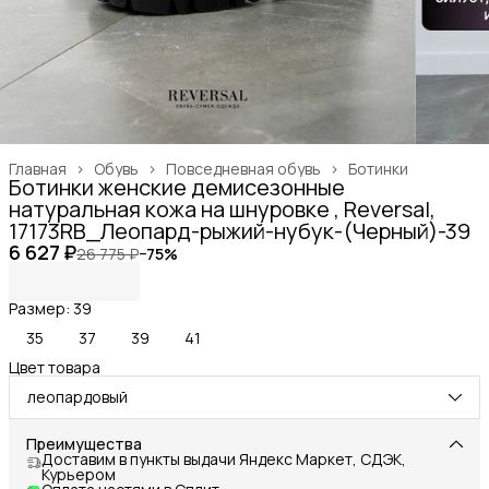
Главная
›
Обувь
›
Повседневная обувь
›
Ботинки
Ботинки женские демисезонные
натуральная кожа на шнуровке , Reversal,
17173RB_Леопард-рыжий-нубук-(Черный)-39
6 627 ₽
26 775 ₽
−
75
%
Размер: 39
35
37
39
41
Цвет товара
леопардовый
Преимущества
Доставим в пункты выдачи Яндекс Маркет, СДЭК,
Курьером