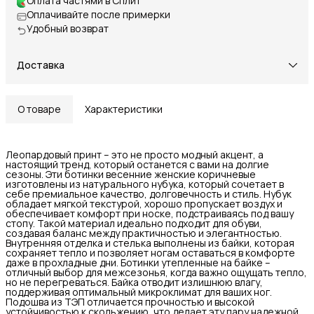
Оплата частями в Сплит
Оплачивайте после примерки
Удобный возврат
Доставка
О товаре
Характеристики
Леопардовый принт – это не просто модный акцент, а
настоящий тренд, который останется с вами на долгие
сезоны. Эти ботинки весенние женские коричневые
изготовлены из натурального нубука, который сочетает в
себе премиальное качество, долговечность и стиль. Нубук
обладает мягкой текстурой, хорошо пропускает воздух и
обеспечивает комфорт при носке, подстраиваясь под вашу
стопу. Такой материал идеально подходит для обуви,
создавая баланс между практичностью и элегантностью.
Внутренняя отделка и стелька выполнены из байки, которая
сохраняет тепло и позволяет ногам оставаться в комфорте
даже в прохладные дни. Ботинки утепленные на байке –
отличный выбор для межсезонья, когда важно ощущать тепло,
но не перегреваться. Байка отводит излишнюю влагу,
поддерживая оптимальный микроклимат для ваших ног.
Подошва из ТЭП отличается прочностью и высокой
устойчивостью к скольжению, что делает эту пару надежной