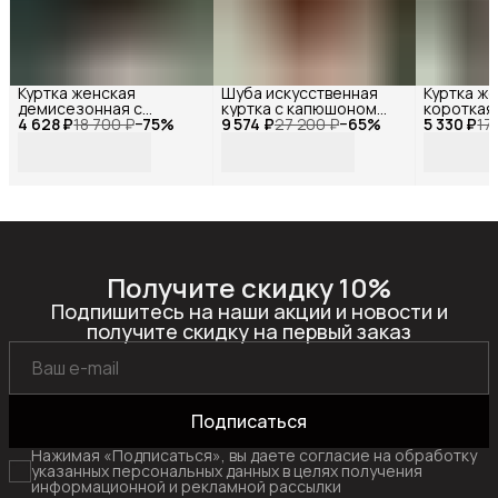
Куртка женская
Шуба искусственная
Куртка ж
демисезонная с
куртка с капюшоном
короткая
4 628 ₽
капюшоном короткая
18 700 ₽
−
75
%
9 574 ₽
меховая коричневая,
27 200 ₽
−
65
%
5 330 ₽
молнии, R
17
оверсайз, Reversal,
Reversal, YD-
402Z10-1
MYD-
HH053_Коричневый-
белый-44
103101R_Черный-44
бежевый-44
Получите скидку 10%
Подпишитесь на наши акции и новости и
получите скидку на первый заказ
Подписаться
Нажимая «Подписаться», вы даете согласие на обработку
указанных персональных данных в целях получения
информационной и рекламной рассылки