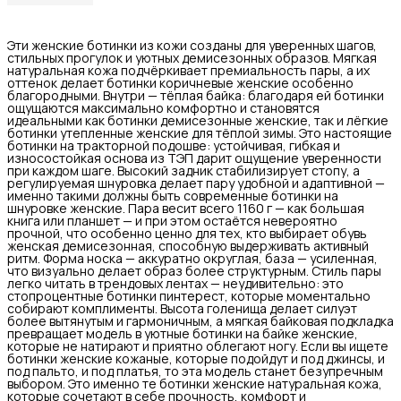
Эти женские ботинки из кожи созданы для уверенных шагов,
стильных прогулок и уютных демисезонных образов. Мягкая
натуральная кожа подчёркивает премиальность пары, а их
оттенок делает ботинки коричневые женские особенно
благородными. Внутри — тёплая байка: благодаря ей ботинки
ощущаются максимально комфортно и становятся
идеальными как ботинки демисезонные женские, так и лёгкие
ботинки утепленные женские для тёплой зимы. Это настоящие
ботинки на тракторной подошве: устойчивая, гибкая и
износостойкая основа из ТЭП дарит ощущение уверенности
при каждом шаге. Высокий задник стабилизирует стопу, а
регулируемая шнуровка делает пару удобной и адаптивной —
именно такими должны быть современные ботинки на
шнуровке женские. Пара весит всего 1160 г — как большая
книга или планшет — и при этом остаётся невероятно
прочной, что особенно ценно для тех, кто выбирает обувь
женская демисезонная, способную выдерживать активный
ритм. Форма носка — аккуратно округлая, база — усиленная,
что визуально делает образ более структурным. Стиль пары
легко читать в трендовых лентах — неудивительно: это
стопроцентные ботинки пинтерест, которые моментально
собирают комплименты. Высота голенища делает силуэт
более вытянутым и гармоничным, а мягкая байковая подкладка
превращает модель в уютные ботинки на байке женские,
которые не натирают и приятно облегают ногу. Если вы ищете
ботинки женские кожаные, которые подойдут и под джинсы, и
под пальто, и под платья, то эта модель станет безупречным
выбором. Это именно те ботинки женские натуральная кожа,
которые сочетают в себе прочность, комфорт и