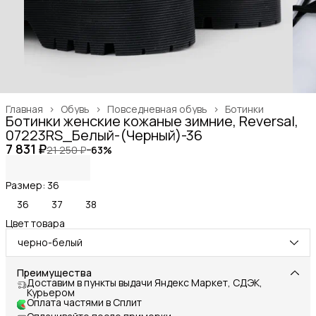
Главная
›
Обувь
›
Повседневная обувь
›
Ботинки
Ботинки женские кожаные зимние, Reversal,
07223RS_Белый-(Черный)-36
7 831 ₽
21 250 ₽
−
63
%
Размер: 36
36
37
38
Цвет товара
черно-белый
Преимущества
Доставим в пункты выдачи Яндекс Маркет, СДЭК,
Курьером
Оплата частями в Сплит