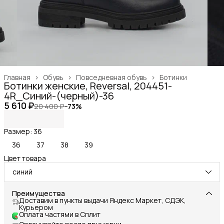
Главная
›
Обувь
›
Повседневная обувь
›
Ботинки
Ботинки женские, Reversal, 204451-
4R_Синий-(черный)-36
5 610 ₽
20 400 ₽
−
73
%
Размер: 36
36
37
38
39
Цвет товара
синий
Преимущества
Доставим в пункты выдачи Яндекс Маркет, СДЭК,
Курьером
Оплата частями в Сплит