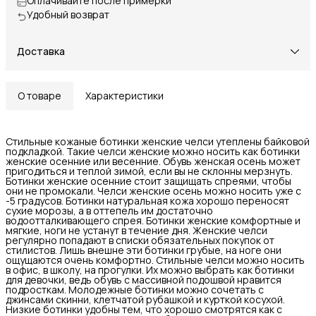
Оплачивайте после примерки
Удобный возврат
Доставка
О товаре
Характеристики
Стильные кожаные ботинки женские челси утеплены байковой
подкладкой. Такие челси женские можно носить как ботинки
женские осенние или весенние. Обувь женская осень может
пригодиться и теплой зимой, если вы не склонны мерзнуть.
Ботинки женские осенние стоит защищать спреями, чтобы
они не промокали. Челси женские осень можно носить уже с
-5 градусов. Ботинки натуральная кожа хорошо переносят
сухие морозы, а в оттепель им достаточно
водоотталкивающего спрея. Ботинки женские комфортные и
мягкие, ноги не устанут в течение дня. Женские челси
регулярно попадают в списки обязательных покупок от
стилистов. Лишь внешне эти ботинки грубые, на ноге они
ощущаются очень комфортно. Стильные челси можно носить
в офис, в школу, на прогулки. Их можно выбрать как ботинки
для девочки, ведь обувь с массивной подошвой нравится
подросткам. Молодежные ботинки можно сочетать с
джинсами скинни, клетчатой рубашкой и курткой косухой.
Низкие ботинки удобны тем, что хорошо смотрятся как с