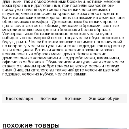
длинными, так и с укороченными брюками. Ботинки женские
кожа прочные и долговечные, при правильном уходе они
прослужат вам не один сезон. Ботинки челси не имеют
шнурков, челси женские натуральная кожа легко надевать.
Ботинки женские челси дополнены вставками из резинок, они
обеспечивают комфорт. Демисезонные ботинки черного
цвета сочетаются с любыми джинсами и брюками, светлые
модели хорошо смотрятся в бежевых и белых образах.
Универсальные ботинки кожаные женские челси нужно
выбирать по размерной сетке, тогда челси обувь женские не
будут давить. Челси ботинки женские не имеют ограничений
по возрасту: челси натуральная кожа подходят как подростку,
так и женщинам. Ботинки челси женские кожаные можно
использовать в образах мама-дочка. Челси женские
демисезонные незаменимы в гардеробе мамы, школьницы,
офисного работника. Обувь женская натуральная кожа челси
станет отличным приобретением на весну, осень и теплую
зиму. В нашем каталоге вы также найдете челси на цветной
подошве, челси из нубука, челси из замши.
Бестселлеры
Ботинки
Ботинки
Женская обувь
похожие товары