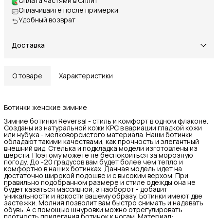
Оплата частями в Сплит
Оплачивайте после примерки
Удобный возврат
Доставка
О товаре
Характеристики
Ботинки женские зимние
Зимние ботинки Reversal - стиль и комфорт в одном флаконе.
Созданы из натуральной кожи КРС в вариации гладкой кожи
или нубука - мелковорсистого материала. Наши ботинки
обладают такими качествами, как прочность и элегантный
внешний вид. Стелька и подкладка модели изготовлены из
шерсти. Поэтому можете не беспокоиться за морозную
погоду. До -20 градусов вам будет более чем тепло и
комфортно в наших ботинках. Данная модель идет на
достаточно широкой подошве и с высоким верхом. При
правильно подобранном размере и стиле одежды она не
будет казаться массивной, а наоборот - добавит
уникальности и яркости вашему образу. Ботинки имеют две
застежки. Молния позволит вам быстро снимать и надевать
обувь. А с помощью шнуровки можно отрегулировать
плотность прилегания ботинок к ногам. Материал: