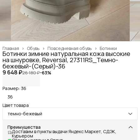
Главная
›
Обувь
›
Повседневная обувь
›
Ботинки
Ботинки зимние натуральная кожа высокие
на шнуровке, Reversal, 27311RS_Темно-
бежевый-(Серый)-36
9 648 ₽
26 180 ₽
−
63
%
Размер: 36
36
Цвет товара
темно-бежевый
Преимущества
Доставим в пункты выдачи Яндекс Маркет, СДЭК,
Курьером