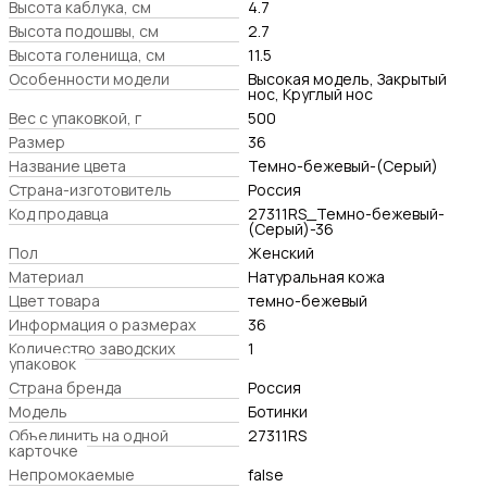
Высота каблука, см
4.7
Высота подошвы, см
2.7
Высота голенища, см
11.5
Особенности модели
Высокая модель, Закрытый
нос, Круглый нос
Вес с упаковкой, г
500
Размер
36
Название цвета
Темно-бежевый-(Серый)
Страна-изготовитель
Россия
Код продавца
27311RS_Темно-бежевый-
(Серый)-36
Пол
Женский
Материал
Натуральная кожа
Цвет товара
темно-бежевый
Информация о размерах
36
Количество заводских
1
упаковок
Страна бренда
Россия
Модель
Ботинки
Объединить на одной
27311RS
карточке
Непромокаемые
false