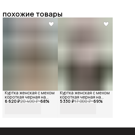
похожие товары
Куртка женская с мехом
Куртка женская с мехом
короткая черная на
короткая черная на
6 620 ₽
молнии, Reversal, YDP-
20 400 ₽
−
68
%
5 330 ₽
молнии, Reversal, YD-
17 000 ₽
−
69
%
23141_Черный-
402Z10-1_Черный-
белый-44
белый-44