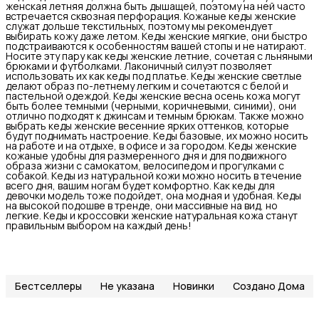
женская летняя должна быть дышащей, поэтому на ней часто
встречается сквозная перфорация. Кожаные кеды женские
служат дольше текстильных, поэтому мы рекомендует
выбирать кожу даже летом. Кеды женские мягкие, они быстро
подстраиваются к особенностям вашей стопы и не натирают.
Носите эту пару как кеды женские летние, сочетая с льняными
брюками и футболками. Лаконичный силуэт позволяет
использовать их как кеды под платье. Кеды женские светлые
делают образ по-летнему легким и сочетаются с белой и
пастельной одеждой. Кеды женские весна осень кожа могут
быть более темными (черными, коричневыми, синими), они
отлично подходят к джинсам и темным брюкам. Также можно
выбрать кеды женские весенние ярких оттенков, которые
будут поднимать настроение. Кеды базовые, их можно носить
на работе и на отдыхе, в офисе и за городом. Кеды женские
кожаные удобны для размеренного дня и для подвижного
образа жизни с самокатом, велосипедом и прогулками с
собакой. Кеды из натуральной кожи можно носить в течение
всего дня, вашим ногам будет комфортно. Как кеды для
девочки модель тоже подойдет, она модная и удобная. Кеды
на высокой подошве в тренде, они массивные на вид, но
легкие. Кеды и кроссовки женские натуральная кожа станут
правильным выбором на каждый день!
Бестселлеры
Не указана
Новинки
Создано Дома