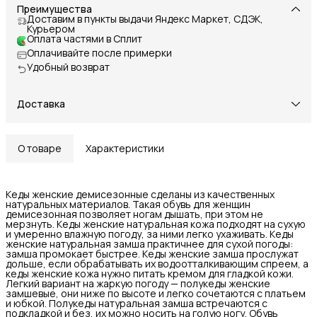
Преимущества
Доставим в пункты выдачи Яндекс Маркет, СДЭК,
Курьером
Оплата частями в Сплит
Оплачивайте после примерки
Удобный возврат
Доставка
О товаре
Характеристики
Кеды женские демисезонные сделаны из качественных
натуральных материалов. Такая обувь для женщин
демисезонная позволяет ногам дышать, при этом не
мерзнуть. Кеды женские натуральная кожа подходят на сухую
и умеренно влажную погоду, за ними легко ухаживать. Кеды
женские натуральная замша практичнее для сухой погоды:
замша промокает быстрее. Кеды женские замша прослужат
дольше, если обрабатывать их водоотталкивающим спреем, а
кеды женские кожа нужно питать кремом для гладкой кожи.
Легкий вариант на жаркую погоду — полукеды женские
замшевые, они ниже по высоте и легко сочетаются с платьем
и юбкой. Полукеды натуральная замша встречаются с
подкладкой и без, их можно носить на голую ногу. Обувь