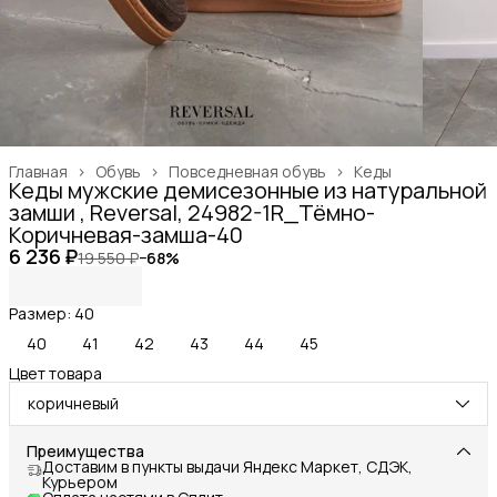
Главная
›
Обувь
›
Повседневная обувь
›
Кеды
Кеды мужские демисезонные из натуральной
замши , Reversal, 24982-1R_Тёмно-
Коричневая-замша-40
6 236 ₽
19 550 ₽
−
68
%
Размер: 40
40
41
42
43
44
45
Цвет товара
коричневый
Преимущества
Доставим в пункты выдачи Яндекс Маркет, СДЭК,
Курьером