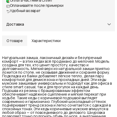
Оплата частями в Сплит
Оплачивайте после примерки
Удобный возврат
Доставка
О товаре
Характеристики
Натуральная замша, лаконичный дизайн и безупречный
комфорт — в этих кедах всё продумано до мелочей. Модель
создана для тех, кто ценит простоту, качество и
долговечность. Мягкий верх из натуральной замши приятно
ложится по стопе, не сковывая движений и сохраняя форму.
Подкладка из байки добавляет лёгкое тепло, делая пару
комфортной для демисезона и прохладных дней. Эти кеды
мужские замшевые универсальны и подойдут как для офиса в
стиле smart casual, так и для прогулок на каждый день.
Подошва из резины с брашированным эффектом
обеспечивает надёжное сцепление и мягкий перекат при
ходьбе. Такие кеды с коричневой подошвой выглядят
современно и гармонично. Глубокий шоколадный оттенок
подчёркивает тренд сезона и легко сочетается с одеждой в
спокойных тонах. Эти кеды коричневые мужские впишутся в
любой образ — от повседневного до делового. Шнуровка
позволяет точно подогнать обувь по ноге, а анатомичная