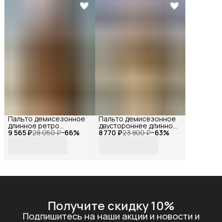
Пальто демисезонное
Пальто демисезонное
длинное ретро
двустороннее длинное
9 565 ₽
оверсайз, Reversal, YD-
28 050 ₽
−
66
%
8 770 ₽
оверсайз с мехом,
23 800 ₽
−
63
%
HH003_Коричневый-44
Reversal, YD-
401Z37_Коричневый-
бежевый-44
Получите скидку 10%
Подпишитесь на наши акции и новости и