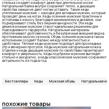
стелька создаёт комфорт даже при длительной носке.
Натуральная байка внутри сохраняет тепло, а дышащие
свойства замши не дают ногам уставать. Такие кеды
утепленные мужские — находка для активных мужчин, которые
проводят день на ногах. Кеды осенние мужские практичны и
устойчивы к износу. Благодаря минимализму в дизайне, они
подчёркивают стиль без лишней вычурности. Эти кеды
демисезонные мужские станут идеальным решением для
повседневного гардероба. Натуральные материалы
обеспечивают долговечность и безупречный внешний вид на
протяжении многих сезонов. Обувь осенняя мужская в таком
исполнении создаёт баланс между элегантностью и
удобством. Тёплые кеды мужские подойдут для прохладных
утр и вечерних прогулок. Кеды мужские натуральная кожа в
отделке и кеды дышащие мужские по свойствам гарантируют
комфорт и уверенность. Кеды под брюки мужские выглядят
стильно и аккуратно, а кеды классические мужские сохраняют
актуальность из года в год.
Бестселлеры
Кеды
Мужская обувь
Натуральная ко
похожие товары