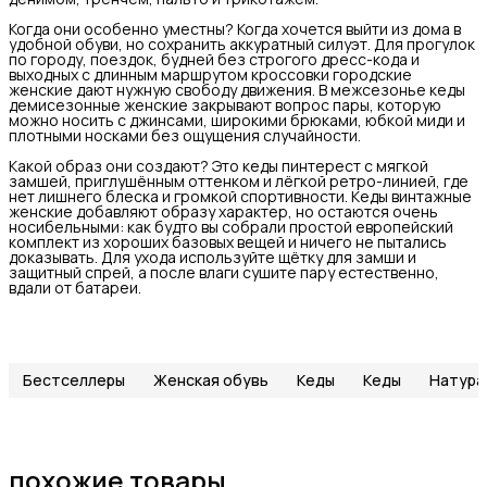
Когда они особенно уместны? Когда хочется выйти из дома в
удобной обуви, но сохранить аккуратный силуэт. Для прогулок
по городу, поездок, будней без строгого дресс-кода и
выходных с длинным маршрутом кроссовки городские
женские дают нужную свободу движения. В межсезонье кеды
демисезонные женские закрывают вопрос пары, которую
можно носить с джинсами, широкими брюками, юбкой миди и
плотными носками без ощущения случайности.
Какой образ они создают? Это кеды пинтерест с мягкой
замшей, приглушённым оттенком и лёгкой ретро-линией, где
нет лишнего блеска и громкой спортивности. Кеды винтажные
женские добавляют образу характер, но остаются очень
носибельными: как будто вы собрали простой европейский
комплект из хороших базовых вещей и ничего не пытались
доказывать. Для ухода используйте щётку для замши и
защитный спрей, а после влаги сушите пару естественно,
вдали от батареи.
Бестселлеры
Женская обувь
Кеды
Кеды
Натура
похожие товары