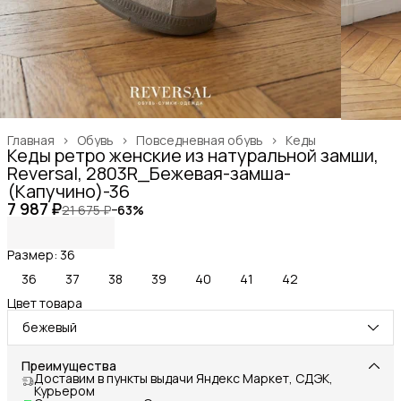
Главная
›
Обувь
›
Повседневная обувь
›
Кеды
Кеды ретро женские из натуральной замши,
Reversal, 2803R_Бежевая-замша-
(Капучино)-36
7 987 ₽
21 675 ₽
−
63
%
Размер: 36
36
37
38
39
40
41
42
Цвет товара
бежевый
Преимущества
Доставим в пункты выдачи Яндекс Маркет, СДЭК,
Курьером