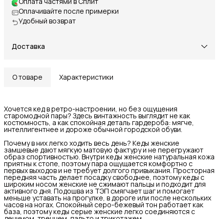
Оплата частями в Сплит
Оплачивайте после примерки
Удобный возврат
Доставка
О товаре
Характеристики
Хочется кед в ретро-настроении, но без ощущения
старомодной пары? Здесь винтажность выглядит не как
костюмность, а как спокойная деталь гардероба: мягче,
интеллигентнее и дороже обычной городской обуви.
Почему в них легко ходить весь день? Кеды женские
замшевые дают мягкую матовую фактуру и не перегружают
образ спортивностью. Внутри кеды женские натуральная кожа
приятны к стопе, поэтому пара ощущается комфортно с
первых выходов и не требует долгого привыкания. Просторная
передняя часть делает посадку свободнее, поэтому кеды с
широким носом женские не сжимают пальцы и подходит для
активного дня. Подошва из ТЭП смягчает шаг и помогает
меньше уставать на прогулке, в дороге или после нескольких
часов на ногах. Спокойный серо-бежевый тон работает как
база, поэтому кеды серые женские легко соединяются с
денимом, тренчем, пальто и трикотажем.