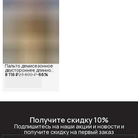
Пальто демисезонное
двустороннее длинное
8 116 ₽
оверсайз с мехом,
23 800 ₽
−
66
%
Reversal, YD-
401Z37_Коричневый-
бежевый-44
Получите скидку 10%
Подпишитесь на наши акции и новости и
получите скидку на первый заказ