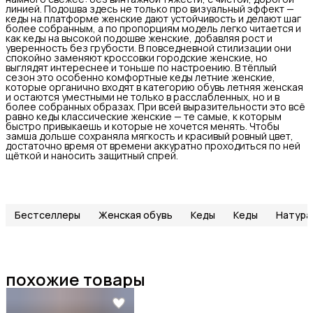
линией. Подошва здесь не только про визуальный эффект —
кеды на платформе женские дают устойчивость и делают шаг
более собранным, а по пропорциям модель легко читается и
как кеды на высокой подошве женские, добавляя рост и
уверенность без грубости. В повседневной стилизации они
спокойно заменяют кроссовки городские женские, но
выглядят интереснее и тоньше по настроению. В тёплый
сезон это особенно комфортные кеды летние женские,
которые органично входят в категорию обувь летняя женская
и остаются уместными не только в расслабленных, но и в
более собранных образах. При всей выразительности это всё
равно кеды классические женские — те самые, к которым
быстро привыкаешь и которые не хочется менять. Чтобы
замша дольше сохраняла мягкость и красивый ровный цвет,
достаточно время от времени аккуратно проходиться по ней
щёткой и наносить защитный спрей.
Бестселлеры
Женская обувь
Кеды
Кеды
Натура
похожие товары