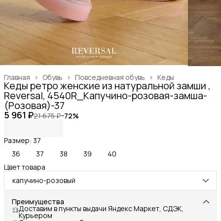
Главная
›
Обувь
›
Повседневная обувь
›
Кеды
Кеды ретро женские из натуральной замши ,
Reversal, 4540R_Капучино-розовая-замша-
(Розовая)-37
5 961 ₽
21 675 ₽
−
72
%
Размер: 37
36
37
38
39
40
Цвет товара
капучино-розовый
Преимущества
Доставим в пункты выдачи Яндекс Маркет, СДЭК,
Курьером