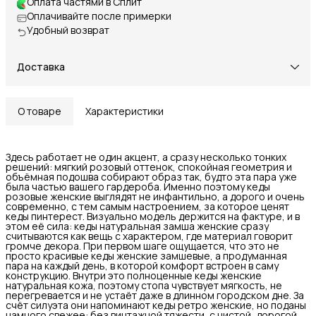
Оплата частями в Сплит
Оплачивайте после примерки
Удобный возврат
Доставка
О товаре
Характеристики
Здесь работает не один акцент, а сразу несколько тонких
решений: мягкий розовый оттенок, спокойная геометрия и
объёмная подошва собирают образ так, будто эта пара уже
была частью вашего гардероба. Именно поэтому кеды
розовые женские выглядят не инфантильно, а дорого и очень
современно, с тем самым настроением, за которое ценят
кеды пинтерест. Визуально модель держится на фактуре, и в
этом её сила: кеды натуральная замша женские сразу
считываются как вещь с характером, где материал говорит
громче декора. При первом шаге ощущается, что это не
просто красивые кеды женские замшевые, а продуманная
пара на каждый день, в которой комфорт встроен в саму
конструкцию. Внутри это полноценные кеды женские
натуральная кожа, поэтому стопа чувствует мягкость, не
перегревается и не устаёт даже в длинном городском дне. За
счёт силуэта они напоминают кеды ретро женские, но поданы
намного свежее: без винтажной тяжести, с чистой, дорогой