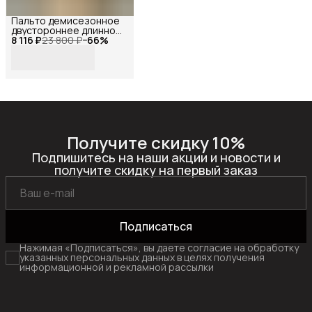
Пальто демисезонное
двустороннее длинное
8 116 ₽
оверсайз с мехом,
23 800 ₽
−
66
%
Reversal, YD-
401Z37_Коричневый-
бежевый-44
Получите скидку 10%
Подпишитесь на наши акции и новости и
получите скидку на первый заказ
Подписаться
Нажимая «Подписаться», вы даете согласие на обработку
указанных персональных данных в целях получения
информационной и рекламной рассылки