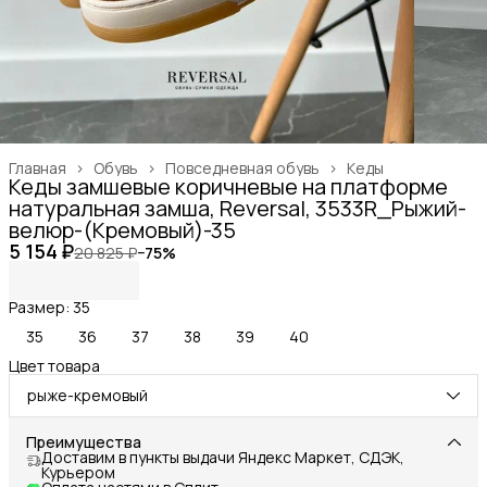
Главная
›
Обувь
›
Повседневная обувь
›
Кеды
Кеды замшевые коричневые на платформе
натуральная замша, Reversal, 3533R_Рыжий-
велюр-(Кремовый)-35
5 154 ₽
20 825 ₽
−
75
%
Размер: 35
35
36
37
38
39
40
Цвет товара
рыже-кремовый
Преимущества
Доставим в пункты выдачи Яндекс Маркет, СДЭК,
Курьером