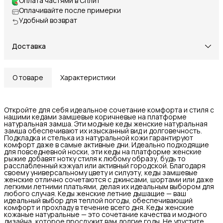
Оплата частями в Сплит
Оплачивайте после примерки
Удобный возврат
Доставка
О товаре
Характеристики
Откройте для себя идеальное сочетание комфорта и стиля с
нашими кедами замшевые коричневые на платформе
натуральная замша. Эти модные кеды женские натуральная
замша обеспечивают их изысканный вид и долговечность.
Подкладка и стелька из натуральной кожи гарантируют
комфорт даже в самые активные дни. Идеально подходящие
для повседневной носки, эти кеды на платформе женские
рыжие добавят нотку стиля к любому образу, будь то
расслабленный кэжуал или активный городской. Благодаря
своему универсальному цвету и силуэту, кеды замшевые
женские отлично сочетаются с джинсами, шортами или даже
легкими летними платьями, делая их идеальным выбором для
любого случая. Кеды женские летние дышащие — ваш
идеальный выбор для теплой погоды, обеспечивающий
комфорт и прохладу в течение всего дня. Кеды женские
кожаные натуральные — это сочетание качества и модного
дизайна, которое прослужит вам долгие годы. Не упустите