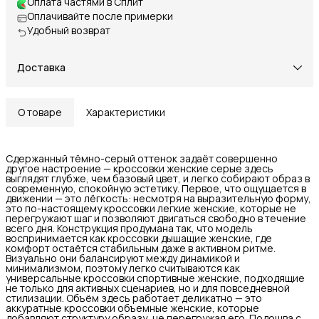
Оплата частями в Сплит
Оплачивайте после примерки
Удобный возврат
Доставка
О товаре
Характеристики
Сдержанный тёмно-серый оттенок задаёт совершенно
другое настроение — кроссовки женские серые здесь
выглядят глубже, чем базовый цвет, и легко собирают образ в
современную, спокойную эстетику. Первое, что ощущается в
движении — это лёгкость: несмотря на выразительную форму,
это по-настоящему кроссовки легкие женские, которые не
перегружают шаг и позволяют двигаться свободно в течение
всего дня. Конструкция продумана так, что модель
воспринимается как кроссовки дышащие женские, где
комфорт остаётся стабильным даже в активном ритме.
Визуально они балансируют между динамикой и
минимализмом, поэтому легко считываются как
универсальные кроссовки спортивные женские, подходящие
не только для активных сценариев, но и для повседневной
стилизации. Объём здесь работает деликатно — это
аккуратные кроссовки объемные женские, которые
добавляют структуру образу, не перегружая его. Подошва с