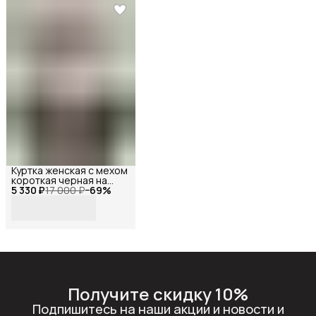
Куртка женская с мехом
короткая черная на
5 330 ₽
молнии, Reversal, YD-
17 000 ₽
−
69
%
402Z10-1_Черный-
белый-44
Получите скидку 10%
Подпишитесь на наши акции и новости и