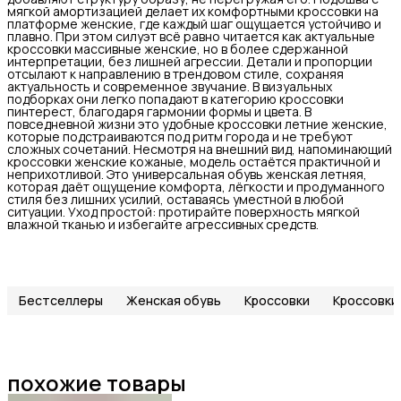
мягкой амортизацией делает их комфортными кроссовки на
платформе женские, где каждый шаг ощущается устойчиво и
плавно. При этом силуэт всё равно читается как актуальные
кроссовки массивные женские, но в более сдержанной
интерпретации, без лишней агрессии. Детали и пропорции
отсылают к направлению в трендовом стиле, сохраняя
актуальность и современное звучание. В визуальных
подборках они легко попадают в категорию кроссовки
пинтерест, благодаря гармонии формы и цвета. В
повседневной жизни это удобные кроссовки летние женские,
которые подстраиваются под ритм города и не требуют
сложных сочетаний. Несмотря на внешний вид, напоминающий
кроссовки женские кожаные, модель остаётся практичной и
неприхотливой. Это универсальная обувь женская летняя,
которая даёт ощущение комфорта, лёгкости и продуманного
стиля без лишних усилий, оставаясь уместной в любой
ситуации. Уход простой: протирайте поверхность мягкой
влажной тканью и избегайте агрессивных средств.
Бестселлеры
Женская обувь
Кроссовки
Кроссовки
похожие товары