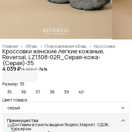
Главная
›
Обувь
›
Повседневная обувь
›
Кроссовки
Кроссовки женские легкие кожаные,
Reversal, LZ1308-02R_Серая-кожа-
(Серая)-35
4 039 ₽
15 300 ₽
−
74
%
Размер: 35
35
36
37
38
39
40
Цвет товара
серый
Преимущества
Доставим в пункты выдачи Яндекс Маркет, СДЭК,
Курьером