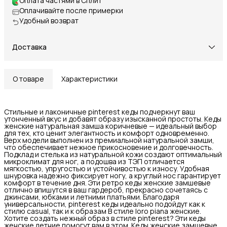
Оплата частями в Сплит
Оплачивайте после примерки
Удобный возврат
Доставка
О товаре
Характеристики
Стильные и лаконичные pinterest кеды подчеркнут ваш
утонченный вкус и добавят образу изысканной простоты. Кеды
женские натуральная замша коричневые — идеальный выбор
для тех, кто ценит элегантность и комфорт одновременно.
Верх модели выполнен из премиальной натуральной замши,
что обеспечивает нежное прикосновение и долговечность.
Подклад и стелька из натуральной кожи создают оптимальный
микроклимат для ног, а подошва из ТЭП отличается
мягкостью, упругостью и устойчивостью к износу. Удобная
шнуровка надежно фиксирует ногу, а круглый нос гарантирует
комфорт в течение дня. Эти ретро кеды женские замшевые
отлично впишутся в ваш гардероб, прекрасно сочетаясь с
джинсами, юбками и летними платьями. Благодаря
универсальности, pinterest кеды идеально подойдут как к
стилю casual, так и к образам В стиле loro piana женские.
Хотите создать нежный образ в стиле pinterest? Эти кеды
женские летние помогут вам в этом. Кеды женские замшевые