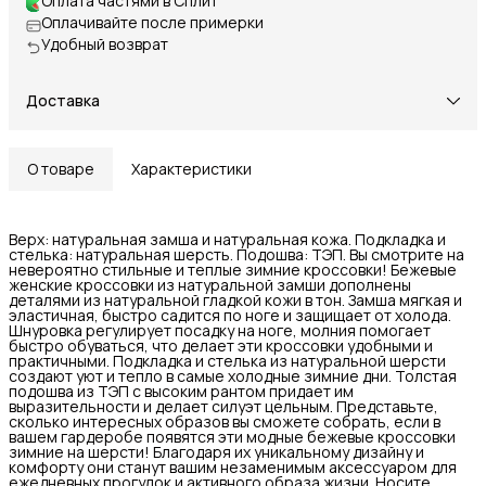
Оплата частями в Сплит
Оплачивайте после примерки
Удобный возврат
Доставка
О товаре
Характеристики
Верх: натуральная замша и натуральная кожа. Подкладка и
стелька: натуральная шерсть. Подошва: ТЭП. Вы смотрите на
невероятно стильные и теплые зимние кроссовки! Бежевые
женские кроссовки из натуральной замши дополнены
деталями из натуральной гладкой кожи в тон. Замша мягкая и
эластичная, быстро садится по ноге и защищает от холода.
Шнуровка регулирует посадку на ноге, молния помогает
быстро обуваться, что делает эти кроссовки удобными и
практичными. Подкладка и стелька из натуральной шерсти
создают уют и тепло в самые холодные зимние дни. Толстая
подошва из ТЭП с высоким рантом придает им
выразительности и делает силуэт цельным. Представьте,
сколько интересных образов вы сможете собрать, если в
вашем гардеробе появятся эти модные бежевые кроссовки
зимние на шерсти! Благодаря их уникальному дизайну и
комфорту они станут вашим незаменимым аксессуаром для
ежедневных прогулок и активного образа жизни. Носите