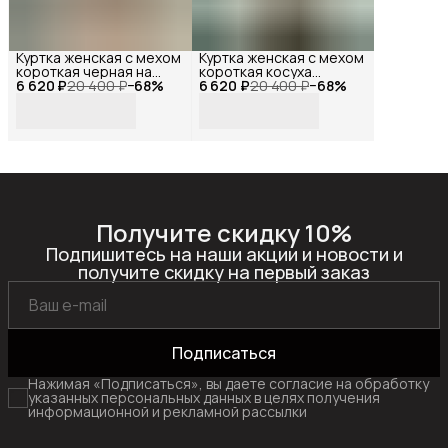
Куртка женская с мехом
Куртка женская с мехом
короткая черная на
короткая косуха
6 620 ₽
молнии, Reversal, YDP-
20 400 ₽
−
68
%
6 620 ₽
черная, Reversal, YDP-
20 400 ₽
−
68
%
23141_Черный-
23163_Черный-
белый-44
белый-44
Получите скидку 10%
Подпишитесь на наши акции и новости и
получите скидку на первый заказ
Подписаться
Нажимая «Подписаться», вы даете согласие на обработку
указанных персональных данных в целях получения
информационной и рекламной рассылки