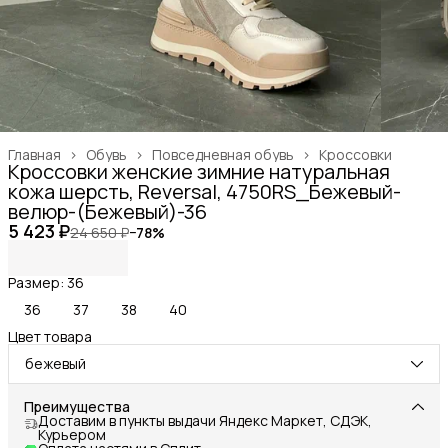
Главная
›
Обувь
›
Повседневная обувь
›
Кроссовки
Кроссовки женские зимние натуральная
кожа шерсть, Reversal, 4750RS_Бежевый-
велюр-(Бежевый)-36
5 423 ₽
24 650 ₽
−
78
%
Размер: 36
36
37
38
40
Цвет товара
бежевый
Преимущества
Доставим в пункты выдачи Яндекс Маркет, СДЭК,
Курьером