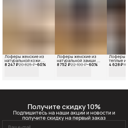
Лоферы женские из
Лоферы женские из
Лоферы 
натуральной кожи ,
натуральной замши ,
теплые и
8 247 ₽
Reversal,
20 825 ₽
−
60
%
8 752 ₽
Reversal,
22 100 ₽
−
60
%
4 628 ₽
замши хак
18
3568R_Оливковая-
45152R_Бежевая-
24982-2R
кожа-(Креп)-36
замша-(Капучино)-36
замша-4
Получите скидку 10%
Подпишитесь на наши акции и новости и
получите скидку на первый заказ