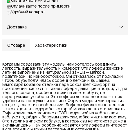
Оплата частями в Сплит
Оплачивайте после примерки
Удобный возврат
Доставка
О товаре
Характеристики
Когда мы создавали эту модель, нам хотелось соединить
лёгкость, выразительность и комфорт. Эти лоферы женские
летние выполнены из натуральной замши — мягкой,
податливой, но износостойкой. Мы отказались от подкладки,
чтобы обувь получилась особенно лёгкой и дышащей.
Благодаря кожаной стельке пара сохраняет комфорт на
протяжении всего дня. Такие лоферы дышащие и подойдут для
тёплого сезона, особенно если вы ищете обувь, не
перегружающую образ. Это лоферы легкие женские — в них
удобно и на прогулке, и в офисе. Форма модели универсальна,
но цвет делает их особенными. Лоферы фиолетовые женские
— это акцент в гардеробе, который можно легко стилизовать.
Туфли замшевые женские с ТЭП-подошвой на небольшом
каблуке подойдут к базовым джинсам, юбке миди или костюму.
Это туфли на низком каблуке, в которых вы не устанете даже в
активный день. Нам особенно нравятся эти лоферы пинтерест
в сочетании с мягкими пастельными оттенками и