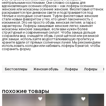
нейтральными костюмами. Они словно созданы для
вдохновляющих осенних образов — как лоферы осенние
женские или мокасины осенние женские. Фиолетовый оттенок
раскрывается при дневном свете и подстраивается под
тёплые и холодные сочетания. Туфли фиолетовые женские
стали новым фаворитом у тех, кто ценит лаконичность с
изюминкой. Это не просто обувь женская летняя, а пара с
характером. Лоферы замшевые женские легко заменят
мокасины женские замшевые, если вам нужен более
структурный и современный силуэт. Чтобы замша дольше
сохраняла вид, очищайте обувь сухой щёткой или резинкой
для замши, используйте водоотталкивающую пропитку и
храните вдали от прямых солнечных лучей. Мы рекомендуем
использовать колодки или набивать лоферы бумагой, чтобы
сохранить форму.
Бестселлеры
Женская обувь
Лоферы
Лоферы
Н
похожие товары