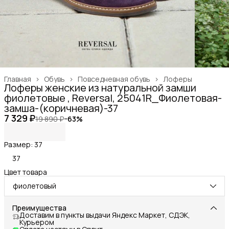
Главная
›
Обувь
›
Повседневная обувь
›
Лоферы
Лоферы женские из натуральной замши
фиолетовые , Reversal, 25041R_Фиолетовая-
замша-(коричневая)-37
7 329 ₽
19 890 ₽
−
63
%
Размер: 37
37
Цвет товара
фиолетовый
Преимущества
Доставим в пункты выдачи Яндекс Маркет, СДЭК,
Курьером