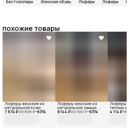
Бестселлеры
Женская обувь
Лоферы
Лоферы
Н
похожие товары
Лоферы женские из
Лоферы женские из
Лоферы 
натуральной кожи ,
натуральной замши ,
теплые и
7 674 ₽
Reversal,
20 825 ₽
−
63
%
8 144 ₽
Reversal,
22 100 ₽
−
63
%
4 114 ₽
замши хак
18 
3568R_Оливковая-
45152R_Бежевая-
24982-2R
кожа-(Креп)-36
замша-(Капучино)-36
замша-4