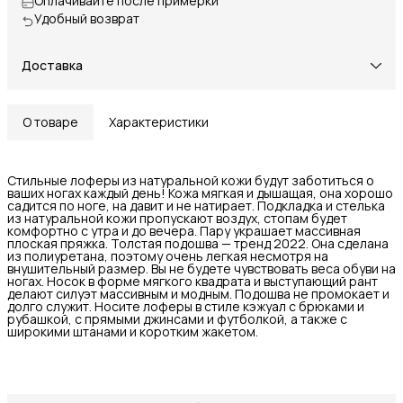
Оплачивайте после примерки
Удобный возврат
Доставка
О товаре
Характеристики
Стильные лоферы из натуральной кожи будут заботиться о
ваших ногах каждый день! Кожа мягкая и дышащая, она хорошо
садится по ноге, на давит и не натирает. Подкладка и стелька
из натуральной кожи пропускают воздух, стопам будет
комфортно с утра и до вечера. Пару украшает массивная
плоская пряжка. Толстая подошва — тренд 2022. Она сделана
из полиуретана, поэтому очень легкая несмотря на
внушительный размер. Вы не будете чувствовать веса обуви на
ногах. Носок в форме мягкого квадрата и выступающий рант
делают силуэт массивным и модным. Подошва не промокает и
долго служит. Носите лоферы в стиле кэжуал с брюками и
рубашкой, с прямыми джинсами и футболкой, а также с
широкими штанами и коротким жакетом.