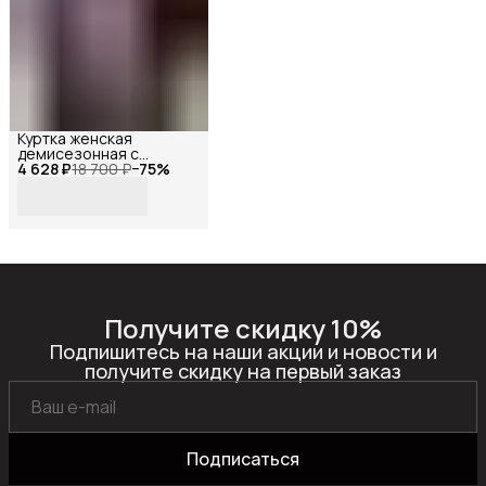
Куртка женская
демисезонная с
4 628 ₽
капюшоном короткая
18 700 ₽
−
75
%
оверсайз, Reversal,
MYD1-
YMM234159R_Бордовый-46
Получите скидку 10%
Подпишитесь на наши акции и новости и
получите скидку на первый заказ
Подписаться