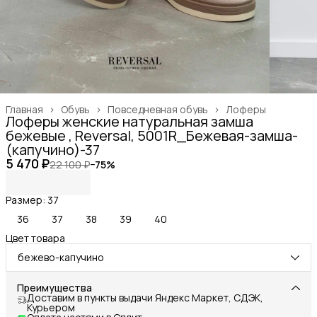
Главная
›
Обувь
›
Повседневная обувь
›
Лоферы
Лоферы женские натуральная замша
бежевые , Reversal, 5001R_Бежевая-замша-
(капучино)-37
5 470 ₽
22 100 ₽
−
75
%
Размер: 37
36
37
38
39
40
Цвет товара
бежево-капучино
Преимущества
Доставим в пункты выдачи Яндекс Маркет, СДЭК,
Курьером