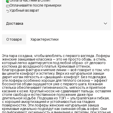
Оплата частями в Сплит
Оплачивайте после примерки
Удобный возврат
Доставка
О товаре
Характеристики
Эта пара создана, чтобы влюблять с первого взгляда. Лоферы
женские замшевые классика — это не просто обувь, а стиль,
который легко адаптируется под любой образ: от делового
костюма до воздушного платья. Кремовый оттенок,
благородная фактура и мягкие линии — всё говорит о том, что
вы цените комфорт и эстетику. Верх из натуральной замши
дарит ногам лёгкость и «дышащий» комфорт. Без подкладки,
эти лоферы особенно хороши для тёплого сезона — эффект
босоногой обуви ощущается уже с первого шага. Кожаная
стелька обеспечивает гигиеничность, мягкость и приятное
касание к коже. Круглый носок не сдавливает пальцы, оставляя
стопе свободу и естественное положение даже при
длительной ходьбе. Подошва из ТЭП — ультралёгкая и гибкая,
с хорошей амортизацией и устойчивостью на гладких
поверхностях. Эти лоферы женские натуральная замша
кремовые идеально подойдут как сменная обувь в офис. Они
подчёркивают ухоженность и внимание к деталям, при этом не