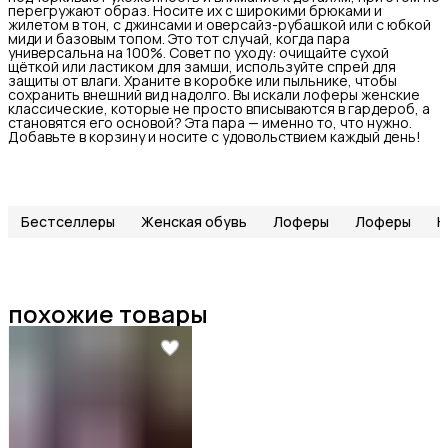
перегружают образ. Носите их с широкими брюками и
жилетом в тон, с джинсами и оверсайз-рубашкой или с юбкой
миди и базовым топом. Это тот случай, когда пара
универсальна на 100%. Совет по уходу: очищайте сухой
щёткой или ластиком для замши, используйте спрей для
защиты от влаги. Храните в коробке или пыльнике, чтобы
сохранить внешний вид надолго. Вы искали лоферы женские
классические, которые не просто вписываются в гардероб, а
становятся его основой? Эта пара — именно то, что нужно.
Добавьте в корзину и носите с удовольствием каждый день!
Бестселлеры
Женская обувь
Лоферы
Лоферы
Н
похожие товары