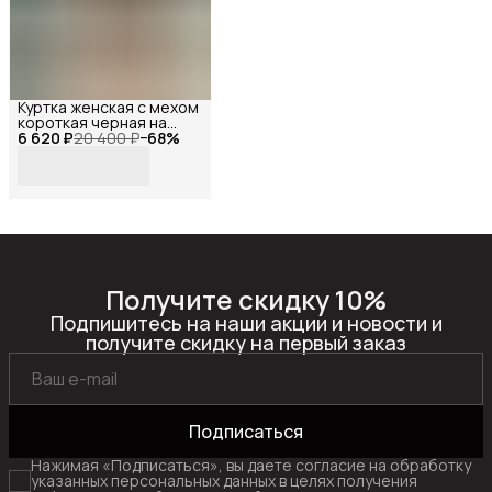
Куртка женская с мехом
короткая черная на
6 620 ₽
молнии, Reversal, YDP-
20 400 ₽
−
68
%
23141_Черный-
белый-44
Получите скидку 10%
Подпишитесь на наши акции и новости и
получите скидку на первый заказ
Подписаться
Нажимая «Подписаться», вы даете согласие на обработку
указанных персональных данных в целях получения