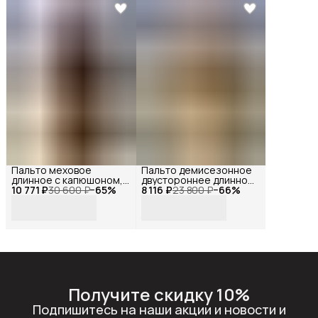
Пальто меховое
Пальто демисезонное
длинное с капюшоном,
двустороннее длинное
10 771 ₽
Reversal, YD-
30 600 ₽
−
65
%
8 116 ₽
оверсайз с мехом,
23 800 ₽
−
66
%
HH036_Коричневый-44
Reversal, YD-
401Z37_Коричневый-
бежевый-44
Получите скидку 10%
Подпишитесь на наши акции и новости и