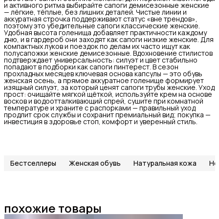
и активного ритма выбирайте сапоги демисезонные женские
— лёгкие, тёплые, без лишних деталей. Чистые линии и
аккуратная строчка поддерживают статус «вне трендов»,
поэтому это убедительные сапоги классические женские.
Удобная высота голенища добавляет практичности каждому
дню, и в гардероб они заходят как сапоги низкие женские. Для
компактных луков и поездок по делам их часто ищут как
полусапожки женские демисезонные. Вдохновение стилистов
подтверждает универсальность: силуэт и цвет стабильно
попадают в подборки как сапоги пинтерест. В сезон
прохладных месяцев ключевая основа капсулы — это обувь
женская осень, а прямое аккуратное голенище формирует
изящный силуэт, за который ценят сапоги трубы женские. Уход
прост: очищайте мягкой щёткой, используйте крем на основе
восков и водоотталкивающий спрей, сушите при комнатной
температуре и храните с распорками — правильный уход
продлит срок службы и сохранит премиальный вид; покупка —
инвестиция в здоровье стоп, комфорт и уверенный стиль.
Бестселлеры
Женская обувь
Натуральная кожа
Но
похожие товары