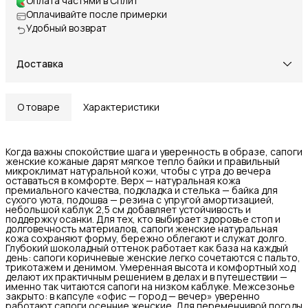
Оплата частями в Сплит
Оплачивайте после примерки
Удобный возврат
Доставка
О товаре
Характеристики
Когда важны спокойствие шага и уверенность в образе, сапоги
женские кожаные дарят мягкое тепло байки и правильный
микроклимат натуральной кожи, чтобы с утра до вечера
оставаться в комфорте. Верх — натуральная кожа
премиального качества, подкладка и стелька — байка для
сухого уюта, подошва — резина с упругой амортизацией,
небольшой каблук 2,5 см добавляет устойчивость и
поддержку осанки. Для тех, кто выбирает здоровье стоп и
долговечность материалов, сапоги женские натуральная
кожа сохраняют форму, бережно облегают и служат долго.
Глубокий шоколадный оттенок работает как база на каждый
день: сапоги коричневые женские легко сочетаются с пальто,
трикотажем и денимом. Умеренная высота и комфортный ход
делают их практичным решением в делах и в путешествии —
именно так читаются сапоги на низком каблуке. Межсезонье
закрыто: в капсуле «офис — город — вечер» уверенно
работают сапоги осенние женские. Для переменчивой погоды