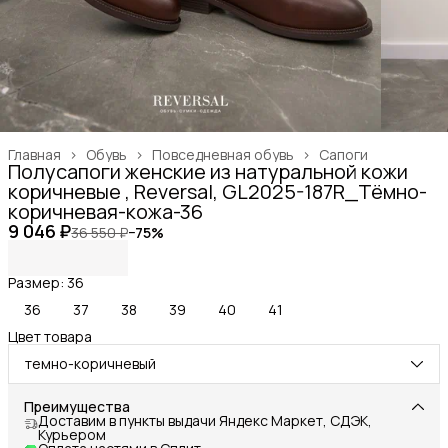
Главная
›
Обувь
›
Повседневная обувь
›
Сапоги
Полусапоги женские из натуральной кожи
коричневые , Reversal, GL2025-187R_Тёмно-
коричневая-кожа-36
9 046 ₽
36 550 ₽
−
75
%
Размер: 36
36
37
38
39
40
41
Цвет товара
темно-коричневый
Преимущества
Доставим в пункты выдачи Яндекс Маркет, СДЭК,
Курьером