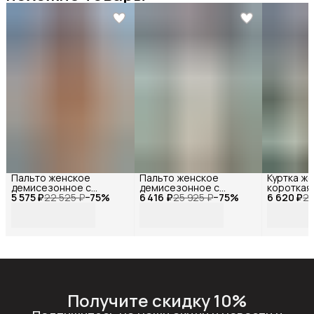
Пальто женское
Пальто женское
Куртка ж
демисезонное с
демисезонное с
короткая
5 575 ₽
капюшоном, Reversal ,
22 525 ₽
−
75
%
6 416 ₽
капюшоном на поясе,
25 925 ₽
−
75
%
6 620 ₽
черная, R
20
MYD-234012R_Темно-
Reversal , MYD1-YMM-
23163_Че
бежевый-44
234292R_Молочный-44
белый-44
Получите скидку 10%