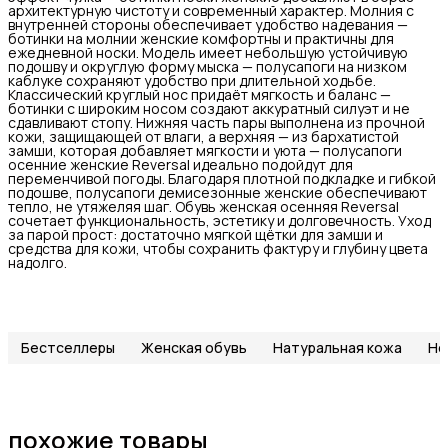
архитектурную чистоту и современный характер. Молния с
внутренней стороны обеспечивает удобство надевания —
ботинки на молнии женские комфортны и практичны для
ежедневной носки. Модель имеет небольшую устойчивую
подошву и округлую форму мыска — полусапоги на низком
каблуке сохраняют удобство при длительной ходьбе.
Классический круглый нос придаёт мягкость и баланс —
ботинки с широким носом создают аккуратный силуэт и не
сдавливают стопу. Нижняя часть пары выполнена из прочной
кожи, защищающей от влаги, а верхняя — из бархатистой
замши, которая добавляет мягкости и уюта — полусапоги
осенние женские Reversal идеально подойдут для
переменчивой погоды. Благодаря плотной подкладке и гибкой
подошве, полусапоги демисезонные женские обеспечивают
тепло, не утяжеляя шаг. Обувь женская осенняя Reversal
сочетает функциональность, эстетику и долговечность. Уход
за парой прост: достаточно мягкой щётки для замши и
средства для кожи, чтобы сохранить фактуру и глубину цвета
надолго.
Бестселлеры
Женская обувь
Натуральная кожа
Но
похожие товары