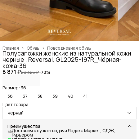
Главная
›
Обувь
›
Повседневная обувь
Полусапожки женские из натуральной кожи
черные , Reversal, GL2025-197R_Чёрная-
кожа-36
8 871 ₽
29 325 ₽
−
70
%
Размер: 36
36
37
38
39
40
41
Цвет товара
черный
Преимущества
Доставим в пункты выдачи Яндекс Маркет, СДЭК,
Курьером