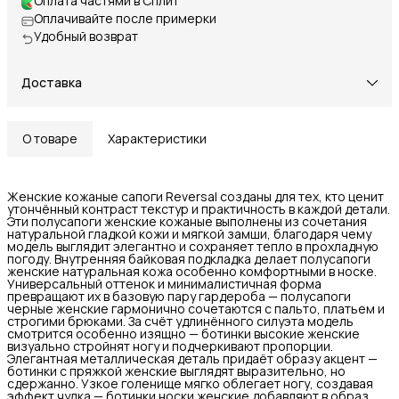
Оплата частями в Сплит
Оплачивайте после примерки
Удобный возврат
Доставка
О товаре
Характеристики
Женские кожаные сапоги Reversal созданы для тех, кто ценит
утончённый контраст текстур и практичность в каждой детали.
Эти полусапоги женские кожаные выполнены из сочетания
натуральной гладкой кожи и мягкой замши, благодаря чему
модель выглядит элегантно и сохраняет тепло в прохладную
погоду. Внутренняя байковая подкладка делает полусапоги
женские натуральная кожа особенно комфортными в носке.
Универсальный оттенок и минималистичная форма
превращают их в базовую пару гардероба — полусапоги
черные женские гармонично сочетаются с пальто, платьем и
строгими брюками. За счёт удлинённого силуэта модель
смотрится особенно изящно — ботинки высокие женские
визуально стройнят ногу и подчеркивают пропорции.
Элегантная металлическая деталь придаёт образу акцент —
ботинки с пряжкой женские выглядят выразительно, но
сдержанно. Узкое голенище мягко облегает ногу, создавая
эффект чулка — ботинки носки женские добавляют в образ