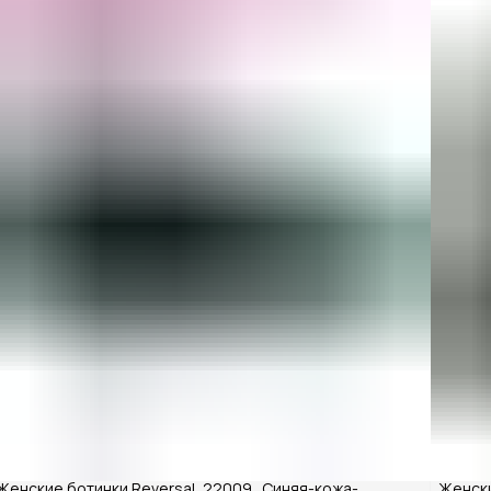
Женские ботинки Reversal, 22009_Синяя-кожа-
Женски