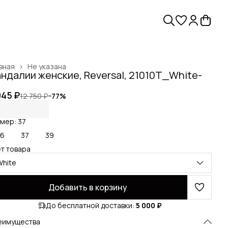
вная
›
Не указана
ндалии женские, Reversal, 21010T_White-
945 ₽
12 750 ₽
−
77
%
мер: 37
36
37
39
т товара
White
Добавить в корзину
До бесплатной доставки:
5 000 ₽
еимущества