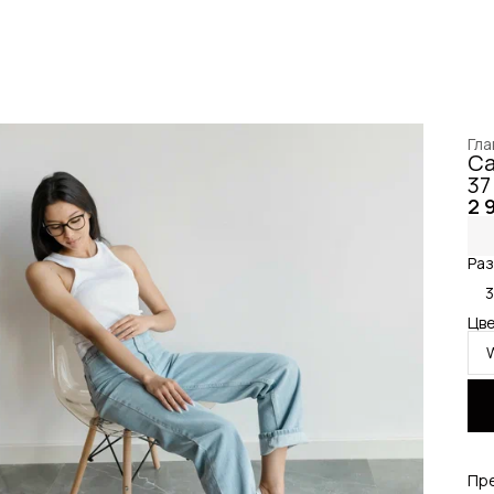
Гла
Са
37
2 
Раз
Цве
Пр