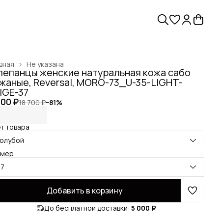
вная
›
Не указана
епанцы женские натуральная кожа сабо
жаные, Reversal, MORO-73_U-35-LIGHT-
IGE-37
600 ₽
18 700 ₽
−
81
%
т товара
голубой
змер
37
Добавить в корзину
До бесплатной доставки:
5 000 ₽