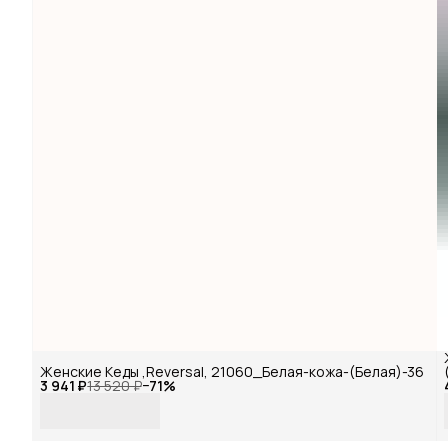
Женские Кеды ,Reversal, 21060_Белая-кожа-(Белая)-36
3 941 ₽
13 520 ₽
−
71
%