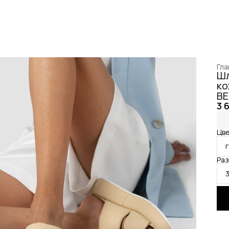
Гла
Шл
ко
BE
3 
Цве
Ра