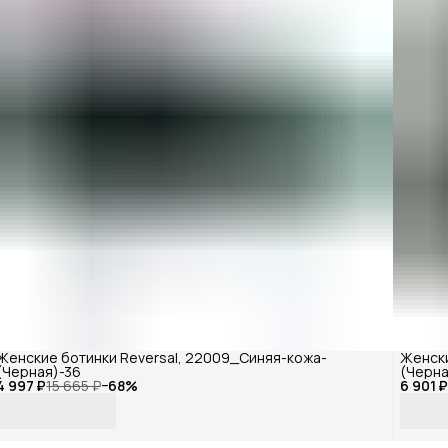
Женские ботинки Reversal, 22009_Синяя-кожа-
Женски
(Черная)-36
(Черна
4 997 ₽
15 665 ₽
−
68
%
6 901 