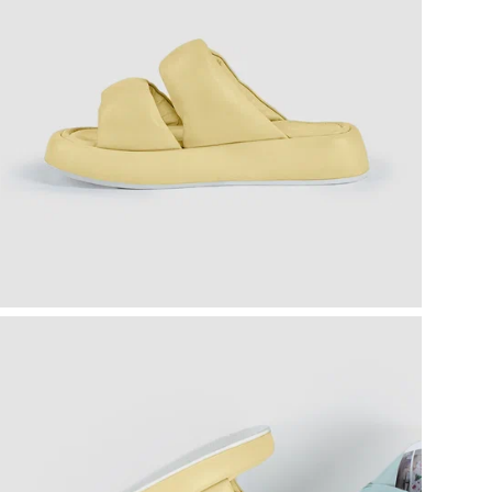
сое
пол