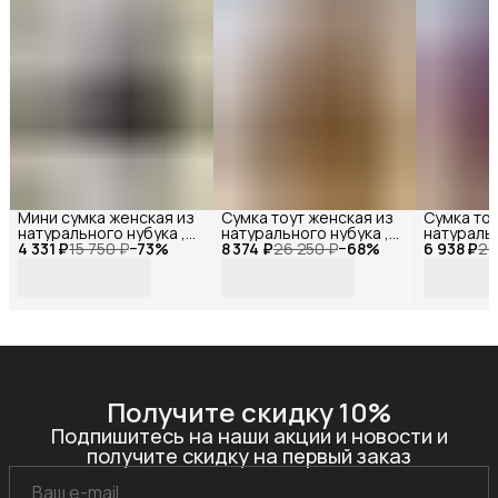
Мини сумка женская из
Сумка тоут женская из
Сумка тоу
натурального нубука ,
натурального нубука ,
натуральн
4 331 ₽
Reversal ,
15 750 ₽
−
73
%
8 374 ₽
Reversal ,
26 250 ₽
−
68
%
6 938 ₽
Reversal ,
21
11522R_Темно-серый-
11542R_Коричневый-
11515R_Б
нубук
нубук
Получите скидку 10%
Подпишитесь на наши акции и новости и
получите скидку на первый заказ