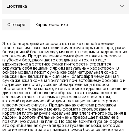
Доставка
О товаре
Характеристики
Этот благородный аксессуар в оттенке спелой ежевики
станет вашим главным стилистическим открытием, предлагая
безупречный баланс между мягкостью формы и надежностью
исполнения. Представленная сумка фиолетовая женская в
глубоком бордовом цвете создана для тех, кто ищет
вдохновение в эстетике сумка пинтерест и стремится
окружать себя вещами с ярким визуальным характером. В
основе модели лежит сумка женская натуральная кожа с
изысканным деликатным сиянием, благодаря чему данная
сумка женская кожаная выглядит по-настоящему роскошно и
подчеркивает статус своей обладательницы в любой
обстановке. Если вы находитесь в поиске идеального решения
для весеннего обновления образа, то эта сумка женская
весенняя станет тем самым центральным элементом,
который гармонично объединит летящие ткани и строгие
классические силуэты. Продуманная система ремешков
позволяет мгновенно менять формат использования:
короткая плотная ручка идеальна для элегантного ношения в
ладони, а дополнительный ремень превращает изделие в
практичную сумка на плечо. По своей архитектурной форме
это оригинальная сумка ведро натуральная кожа, которую
многие ценители часто называют сумка бочонок женская за