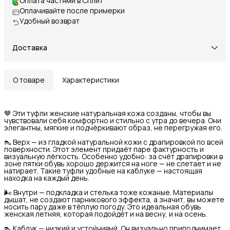
Оплата частями в Сплит
Оплачивайте после примерки
Удобный возврат
Доставка
О товаре
Характеристики
🤎 Эти туфли женские натуральная кожа созданы, чтобы вы
чувствовали себя комфортно и стильно с утра до вечера. Они
элегантны, мягкие и подчёркивают образ, не перегружая его.
👠 Верх — из гладкой натуральной кожи с драпировкой по всей
поверхности. Этот элемент придаёт паре фактурность и
визуальную лёгкость. Особенно удобно: за счёт драпировки в
зоне пятки обувь хорошо держится на ноге — не слетает и не
натирает. Такие туфли удобные на каблуке — настоящая
находка на каждый день.
🌬 Внутри — подкладка и стелька тоже кожаные. Материалы
дышат, не создают парникового эффекта, а значит, вы можете
носить пару даже в тёплую погоду. Это идеальная обувь
женская летняя, которая подойдёт и на весну, и на осень.
👠 Каблук — низкий и устойчивый. Он визуально приподнимает