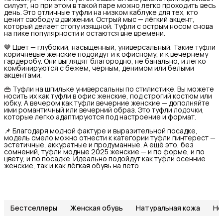
силуэт, но при этом в такой паре можно легко проходить весь
день. Это отличные туфли на низком каблуке для тех, кто
ценит свободу в движении. Острый мыс — лёгкий акцент,
который делает стопу изящной. Туфли с острым носом снова
на пике популярности и остаются вне времени.
🤎 Цвет — глубокий, насыщенный, универсальный. Такие туфли
коричневые женские подойдут и к офисному, и к вечернему
гардеробу. Они выглядят благородно, не банально, и легко
комбинируются с бежем, чёрным, денимом или белыми
акцентами.
👜 Туфли на шпильке универсальны по стилистике. Вы можете
носить их как туфли в офис женские, под строгий костюм или
юбку. А вечером как туфли вечерние женские — дополняйте
ими романтичный или вечерний образ. Это туфли лодочки,
которые легко адаптируются под настроение и формат.
📌 Благодаря модной фактуре и выразительной посадке,
модель смело можно отнести к категории туфли пинтерест —
эстетичные, аккуратные и продуманные. А ещё это, без
сомнений, туфли модные 2025 женские — и по форме, и по
цвету, и по посадке. Идеально подойдут как туфли осенние
женские, так и как лёгкая обувь на лето.
Бестселлеры
Женская обувь
Натуральная кожа
Но