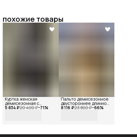
похожие товары
Куртка женская
Пальто демисезонное
демисезонная с
двустороннее длинное
5 834 ₽
капюшоном, Reversal,
20 400 ₽
−
71
%
8 116 ₽
оверсайз с мехом,
23 800 ₽
−
66
%
MYD1-
Reversal, YD-
XZ233010R_Темно-
401Z37_Коричневый-
синий-44
бежевый-44