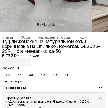
Главная
›
Обувь
›
Повседневная обувь
›
Туфли
Туфли женские из натуральной кожи
коричневые на шпильке , Reversal, GL2025-
29R_Коричневая-кожа-36
6 732 ₽
25 500 ₽
−
74
%
Размер: 36
36
37
38
39
40
41
Цвет товара
коричневый
Преимущества
Доставим в пункты выдачи Яндекс Маркет, СДЭК,
Курьером