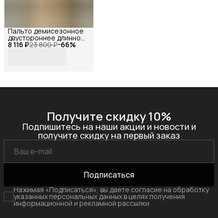
Пальто демисезонное
двустороннее длинное
8 116 ₽
оверсайз с мехом,
23 800 ₽
−
66
%
Reversal, YD-
401Z37_Коричневый-
бежевый-44
Получите скидку 10%
Подпишитесь на наши акции и новости и
получите скидку на первый заказ
Подписаться
Нажимая «Подписаться», вы даете согласие на обработку
указанных персональных данных в целях получения
информационной и рекламной рассылки