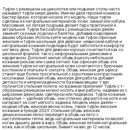
Туфли с ремешком на щиколотке или подъеме стопы часто
называют туфли мери джейн. Имя им дала героиня комикса
Бастер Браун, которая носила эту модель. Наши туфли
сделаны из натуральных материалов: кожи, замши или нубука.
Массивная, но легкая подошва делает пару практичной и
актуальной. Туфли без каблука с ремешком мэри джейн
заменят скучные лодочки и балетки, добавив очарования
вашим образам. Используйте модель как туфли офисные
женские и туфли школьные для девочки: невысокий каблук и
натуральная кожаная подкладка будут заботиться комфорте
ног весь день. Туфли для девочки хорошо сочетаются как со
школьной формой, так и с неформальными джинсами и
кардиганом. Дополнят милую обувь в школу небольшой
кожаный рюкзак или сумка сетчел. Как офисная обувь эти
женские туфли из натуральной кожи сочетаются с брючным
костюмом и платьем А-силуэта. Обувь женская для офиса
станет еще более трогательной с короткими контрастными
носочками. Сменная обувь женская для работы добавит
детскости и непринужденности базовым вещам. У вас
получится стильная лолита, но в рамках приличий! Туфли с т-
образным ремешком можно носить и вне работы, надевая их с
широкими джинсами, свитером или пиджаком. Туфли кожаные
закрытые — удобная обувь, они отлично держатся на ноге и не
натирают за счет мягкого задника. Модель мери джейн —
модная обувь женская весна осень, такие туфли женские
кожаные в тренде 2023. Стильная обувь женская
демисезонная легко перейдет в обувь на лето с
наступлением тепла, ведь натуральные материалы позволят
ногам дышать даже в жару. Обувь женская летняя натуральная
кожа, как и обувь школьная, бывает на вас до 12 часов,