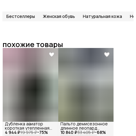
Бестселлеры
Женская обувь
Натуральная кожа
Но
похожие товары
Дубленка авиатор
Пальто демисезонное
короткая утепленная
длинное леопард
4 944 ₽
косуха весна , Reversal ,
19 975 ₽
−
75
%
10 840 ₽
оверсайз, Reversal, YD-
33 405 ₽
−
68
%