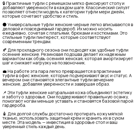
🔒 Практичные туфли с ремешком мягко фиксируют стопу и
добавляют уверенности в каждом шаге. Классический силуэт
позволяет отнести модель к категории туфли мери джейн,
которые сочетают удобство и стиль.
⚫ Универсальные туфли женские черные легко вписываются в
деловой и повседневный гардероб. Их можно носить
ежедневно, сочетая с платьями, брюками и костюмами. Это
стильные туфли пинтерест, которые соответствуют
современным трендам.
🍂 Для прохладного сезона они подходят как удобные туфли
осенние женские. Резиновая подошва делает их надежным
вариантом как обувь осенняя женская, которая амортизирует
шаг и снижает нагрузку на позвоночник.
💼 На работе эта пара легко превращается в практичные
туфли в офис женские, которые подчеркивают вкус и статус. А
вечером они становятся элегантные туфли вечерние
женские, добавляя уверенности и завершая образ.
📌 Эти туфли женские натуральная кожа объединяют эстетику
и заботу о здоровье. Они поддерживают правильную осанку,
помогают ногам меньше уставать и становятся базовой парой
гардероба.
🧴 Для долгой службы достаточно протирать кожу мягкой
тканью, использовать защитный крем и хранить их в сухом
месте. Эта модель — инвестиция в здоровье стоп и ваш
уверенный стиль каждый день.