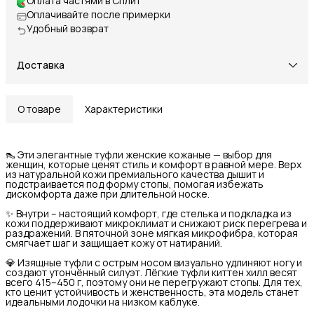
Оплата частями в Сплит
Оплачивайте после примерки
Удобный возврат
Доставка
О товаре
Характеристики
👠 Эти элегантные туфли женские кожаные — выбор для
женщин, которые ценят стиль и комфорт в равной мере. Верх
из натуральной кожи премиального качества дышит и
подстраивается под форму стопы, помогая избежать
дискомфорта даже при длительной носке.
✨ Внутри – настоящий комфорт, где стелька и подкладка из
кожи поддерживают микроклимат и снижают риск перегрева и
раздражений. В пяточной зоне мягкая микрофибра, которая
смягчает шаг и защищает кожу от натираний.
💎 Изящные туфли с острым носом визуально удлиняют ногу и
создают утончённый силуэт. Лёгкие туфли киттен хилл весят
всего 415–450 г, поэтому они не перегружают стопы. Для тех,
кто ценит устойчивость и женственность, эта модель станет
идеальными лодочки на низком каблуке.