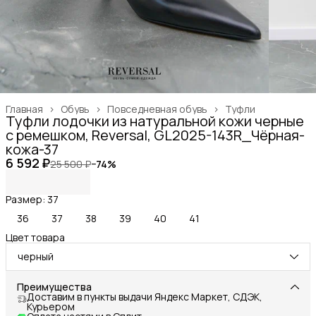
Главная
›
Обувь
›
Повседневная обувь
›
Туфли
Туфли лодочки из натуральной кожи черные
с ремешком, Reversal, GL2025-143R_Чёрная-
кожа-37
6 592 ₽
25 500 ₽
−
74
%
Размер: 37
36
37
38
39
40
41
Цвет товара
черный
Преимущества
Доставим в пункты выдачи Яндекс Маркет, СДЭК,
Курьером