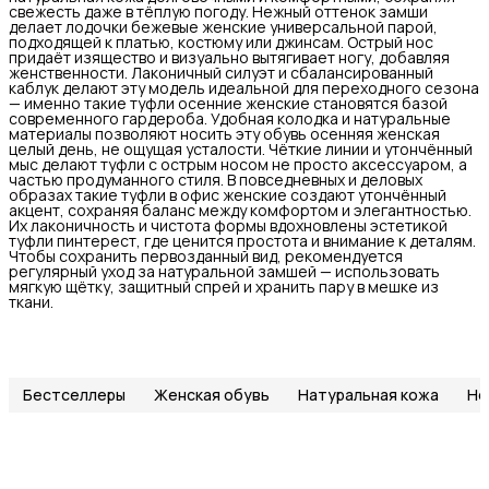
свежесть даже в тёплую погоду. Нежный оттенок замши
делает лодочки бежевые женские универсальной парой,
подходящей к платью, костюму или джинсам. Острый нос
придаёт изящество и визуально вытягивает ногу, добавляя
женственности. Лаконичный силуэт и сбалансированный
каблук делают эту модель идеальной для переходного сезона
— именно такие туфли осенние женские становятся базой
современного гардероба. Удобная колодка и натуральные
материалы позволяют носить эту обувь осенняя женская
целый день, не ощущая усталости. Чёткие линии и утончённый
мыс делают туфли с острым носом не просто аксессуаром, а
частью продуманного стиля. В повседневных и деловых
образах такие туфли в офис женские создают утончённый
акцент, сохраняя баланс между комфортом и элегантностью.
Их лаконичность и чистота формы вдохновлены эстетикой
туфли пинтерест, где ценится простота и внимание к деталям.
Чтобы сохранить первозданный вид, рекомендуется
регулярный уход за натуральной замшей — использовать
мягкую щётку, защитный спрей и хранить пару в мешке из
ткани.
Бестселлеры
Женская обувь
Натуральная кожа
Но