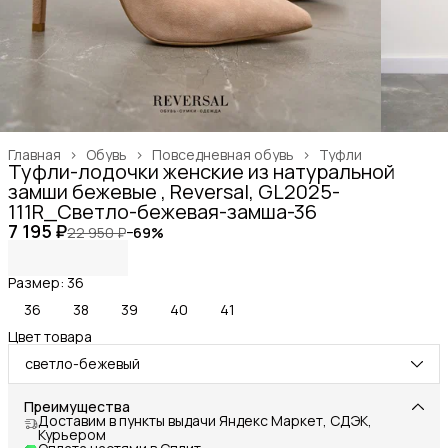
Главная
›
Обувь
›
Повседневная обувь
›
Туфли
Туфли-лодочки женские из натуральной
замши бежевые , Reversal, GL2025-
111R_Светло-бежевая-замша-36
7 195 ₽
22 950 ₽
−
69
%
Размер: 36
36
38
39
40
41
Цвет товара
светло-бежевый
Преимущества
Доставим в пункты выдачи Яндекс Маркет, СДЭК,
Курьером