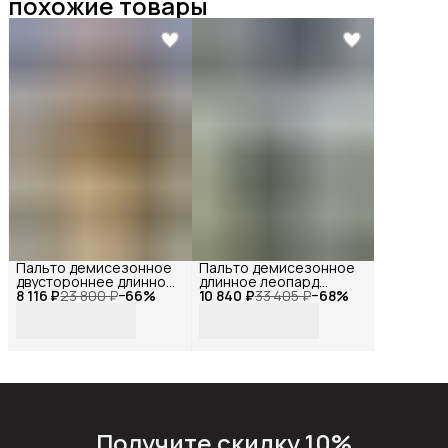
похожие товары
Пальто демисезонное
Пальто демисезонное
двустороннее длинное
длинное леопард
8 116 ₽
оверсайз с мехом,
23 800 ₽
−
66
%
10 840 ₽
оверсайз, Reversal, YD-
33 405 ₽
−
68
%
Reversal, YD-
312H46_Белый-
401Z37_Коричневый-
черный-44
бежевый-44
Получите скидку 10%