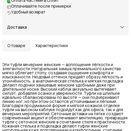
Оплата частями в Сплит
Оплачивайте после примерки
Удобный возврат
Доставка
О товаре
Характеристики
Эти туфли вечерние женские — воплощение лёгкости и
элегантности. Натуральная замша премиального качества
мягко облегает стопу, создавая ощущение комфорта и
изысканности. Нюдовый оттенок придаёт образу лёгкость и
утончённость, а анатомическая стелька и мягкая подкладка
делают лодочки замшевые женские удобными даже при
длительной носке. Высокий каблук визуально вытягивает
силуэт, добавляя осанки и уверенности. Туфли на шпильке
идеально сбалансированы по высоте — они подчёркивают
линию ног, но при этом остаются устойчивыми и лёгкими.
Благодаря продуманной форме и мягкой кожаной отделке
туфли на высоком каблуке подойдут как для офиса, так и для
вечерних мероприятий. Сеточные вставки на пятке создают
современный акцент и обеспечивают вентиляцию, превращая
туфли с сеточкой женские в сочетание стиля и практичности.
Кожаная стелька и подкладка делают туфли женские
натуральная кожа долговечными и комфортными, сохраняя