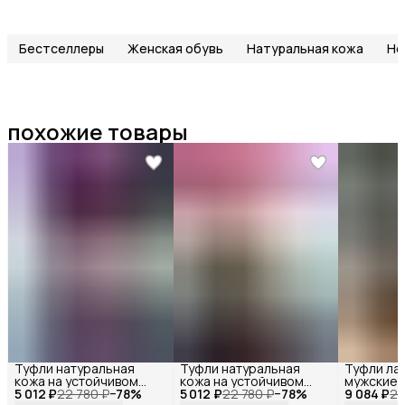
Бестселлеры
Женская обувь
Натуральная кожа
Но
похожие товары
Туфли натуральная
Туфли натуральная
Туфли ла
кожа на устойчивом
кожа на устойчивом
мужские 
5 012 ₽
каблуке замшевые ,
22 780 ₽
−
78
%
5 012 ₽
каблуке замшевые ,
22 780 ₽
−
78
%
9 084 ₽
натураль
24