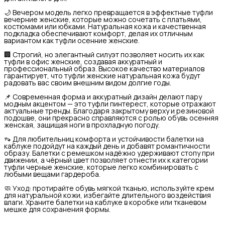
🌙 Вечером модель легко превращается в эффектные туфли
вечерние женские, которые можно сочетать с платьями,
костюмами или юбками. Натуральная кожа и качественная
подкладка обеспечивают комфорт, делая их отличным
вариантом как туфли осенние женские.
🏢 Строгий, но элегантный силуэт позволяет носить их как
туфли в офис женские, создавая аккуратный и
профессиональный образ. Высокое качество материалов
гарантирует, что туфли женские натуральная кожа будут
радовать вас своим внешним видом долгие годы.
📌 Современная форма и аккуратный дизайн делают пару
модным акцентом — это туфли пинтерест, которые отражают
актуальные тренды. Благодаря закрытому верху и резиновой
подошве, они прекрасно справляются с ролью обувь осенняя
женская, защищая ноги в прохладную погоду.
👡 Для любительниц комфорта и устойчивости балетки на
каблуке подойдут на каждый день и добавят романтичности
образу. Балетки с ремешком надёжно удерживают стопу при
движении, а чёрный цвет позволяет отнести их к категории
туфли черные женские, которые легко комбинировать с
любыми вещами гардероба.
🧼 Уход: протирайте обувь мягкой тканью, используйте крем
для натуральной кожи, избегайте длительного воздействия
влаги. Храните балетки на каблуке в коробке или тканевом
мешке для сохранения формы.