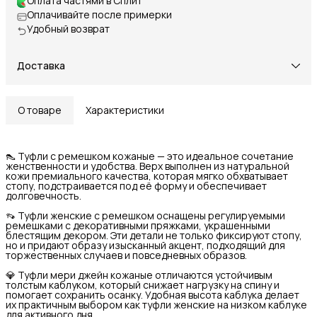
Оплата частями в Сплит
Оплачивайте после примерки
Удобный возврат
Доставка
О товаре
Характеристики
👠 Туфли с ремешком кожаные — это идеальное сочетание
женственности и удобства. Верх выполнен из натуральной
кожи премиального качества, которая мягко обхватывает
стопу, подстраивается под её форму и обеспечивает
долговечность.
👡 Туфли женские с ремешком оснащены регулируемыми
ремешками с декоративными пряжками, украшенными
блестящим декором. Эти детали не только фиксируют стопу,
но и придают образу изысканный акцент, подходящий для
торжественных случаев и повседневных образов.
💎 Туфли мери джейн кожаные отличаются устойчивым
толстым каблуком, который снижает нагрузку на спину и
помогает сохранить осанку. Удобная высота каблука делает
их практичным выбором как туфли женские на низком каблуке
для активного дня.