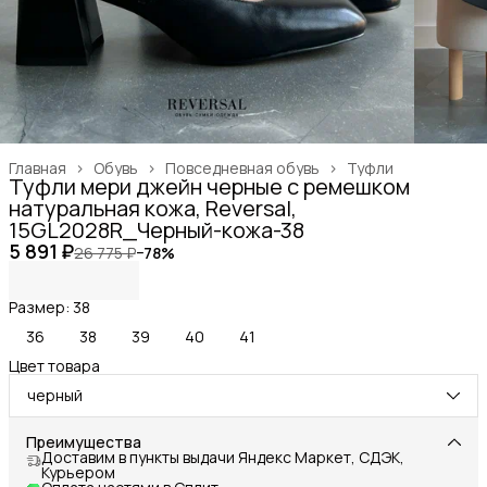
Главная
›
Обувь
›
Повседневная обувь
›
Туфли
Туфли мери джейн черные с ремешком
натуральная кожа, Reversal,
15GL2028R_Черный-кожа-38
5 891 ₽
26 775 ₽
−
78
%
Размер: 38
36
38
39
40
41
Цвет товара
черный
Преимущества
Доставим в пункты выдачи Яндекс Маркет, СДЭК,
Курьером