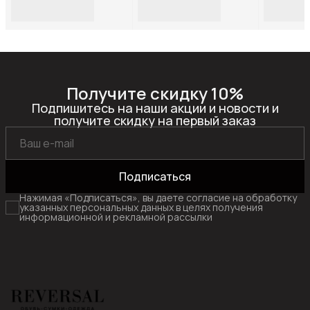
Reversal, W002-
Reversal, W002-
Reversal,
S31R_Фиолетовый-
S31R_Коричневый-
M3566R_
замша-(Черный)-37
замша-(Черный)-39
(Темно-
коричнев
Получите скидку 10%
Подпишитесь на наши акции и новости и
получите скидку на первый заказ
Подписаться
Нажимая «Подписаться», вы даете согласие на обработку
указанных персональных данных в целях получения
информационной и рекламной рассылки