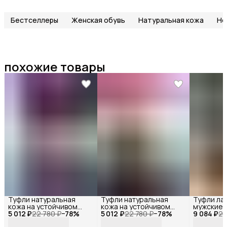
Бестселлеры
Женская обувь
Натуральная кожа
Но
похожие товары
Туфли натуральная
Туфли натуральная
Туфли ла
кожа на устойчивом
кожа на устойчивом
мужские 
5 012 ₽
каблуке замшевые ,
22 780 ₽
−
78
%
5 012 ₽
каблуке замшевые ,
22 780 ₽
−
78
%
9 084 ₽
натураль
24
Reversal, W002-
Reversal, W002-
Reversal,