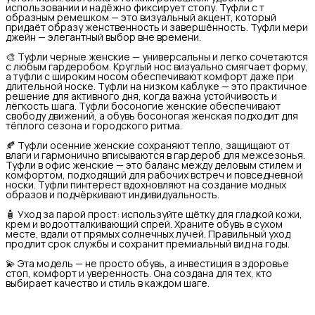
использовании и надёжно фиксирует стопу. Туфли с т
образным ремешком — это визуальный акцент, который
придаёт образу женственность и завершённость. Туфли мери
джейн — элегантный выбор вне времени.
🎨 Туфли черные женские — универсальны и легко сочетаются
с любым гардеробом. Круглый нос визуально смягчает форму,
а туфли с широким носом обеспечивают комфорт даже при
длительной носке. Туфли на низком каблуке — это практичное
решение для активного дня, когда важна устойчивость и
лёгкость шага. Туфли босоногие женские обеспечивают
свободу движений, а обувь босоногая женская подходит для
тёплого сезона и городского ритма.
🍂 Туфли осенние женские сохраняют тепло, защищают от
влаги и гармонично вписываются в гардероб для межсезонья.
Туфли в офис женские — это баланс между деловым стилем и
комфортом, подходящий для рабочих встреч и повседневной
носки. Туфли пинтерест вдохновляют на создание модных
образов и подчёркивают индивидуальность.
🧴 Уход за парой прост: используйте щётку для гладкой кожи,
крем и водоотталкивающий спрей. Храните обувь в сухом
месте, вдали от прямых солнечных лучей. Правильный уход
продлит срок службы и сохранит премиальный вид на годы.
💫 Эта модель — не просто обувь, а инвестиция в здоровье
стоп, комфорт и уверенность. Она создана для тех, кто
выбирает качество и стиль в каждом шаге.