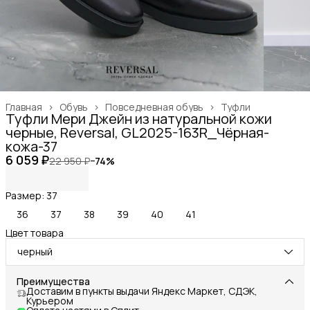
Главная
›
Обувь
›
Повседневная обувь
›
Туфли
Туфли Мери Джейн из натуральной кожи
черные, Reversal, GL2025-163R_Чёрная-
кожа-37
6 059 ₽
22 950 ₽
−
74
%
Размер: 37
36
37
38
39
40
41
Цвет товара
черный
Преимущества
Доставим в пункты выдачи Яндекс Маркет, СДЭК,
Курьером