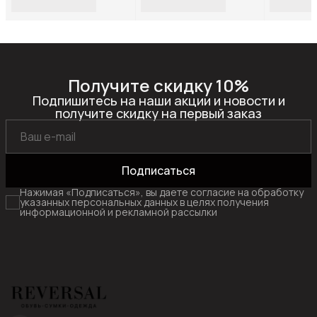
S31R_Фиолетовый-
S31R_Коричневый-
M3566R_
замша-(Черный)-37
замша-(Черный)-39
(Темно-
коричнев
Получите скидку 10%
Подпишитесь на наши акции и новости и
получите скидку на первый заказ
Подписаться
Нажимая «Подписаться», вы даете согласие на обработку
указанных персональных данных в целях получения
информационной и рекламной рассылки