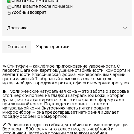
Оплата частями в Сплит
Оплачивайте после примерки
Удобный возврат
Доставка
О товаре
Характеристики
👡 Эти туфли — как лёгкое прикосновение уверенности. С
первого шага они дарят ощущение стабильности, комфорта и
элегантности. Классическая форма, универсальный чёрный
цвет и изящный Т-образный ремешок делают модель
идеальной для городского ритма, офиса и вечерних прогулок.
🧵 Туфли женские натуральная кожа — это забота о здоровье
стоп. Верх выполнен из гладкой натуральной кожи, которая
дышит, мягко адаптируется к ноге и сохраняет форму даже
при активной носке. Подкладка и стелька — тоже из
натуральной кожи. Внутренняя часть пятки прошита
микрофиброй — она предотвращает натирания и делает
посадку особенно комфортной.
🪶 Резиновая подошва гибкая, устойчивая и амортизирующая.
Вес пары — 590 грамм, что делает модель надёжной и
устойчивой. Застёжка с тонким ремешком удобна в