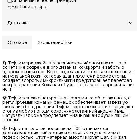
Оплачивайте после примерки
Удобный возврат
Доставка
О товаре
Характеристики
👣 Туфли мери джейн в классическом чёрном цвете — это
сочетание современного дизайна, комфорта и заботы о
здоровье ваших ног. Верх, подкладка и стелька выполнены из
натуральной кожи, которая адаптируется к форме стопы,
создаёт здоровый микроклимат и предотвращает перегрев
или раздражения. Кожаная обувь — это залог здоровья ваших
ног!
💎 Туфли женские натуральная кожа мягко облегают ногу, а
регулируемый кожаный ремешок обеспечивает надёжную
фиксацию без давления. Туфли закрытые женские защищают
стопу в любую погоду, сохраняя элегантный внешний вид.
Натуральная кожа продлевает жизнь вашей обуви и вашим
стопам!
🌟 Туфли на толстой подошве из ТЭП отличаются
долговечностью, гибкостью и отличным сцеплением с
поверхностью. Этот материал амортизирует шаг, снижая