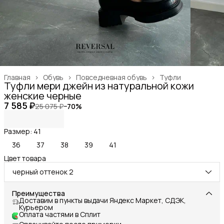
Главная
›
Обувь
›
Повседневная обувь
›
Туфли
Туфли мери джейн из натуральной кожи
женские черные
7 585 ₽
25 075 ₽
−
70
%
Размер: 41
36
37
38
39
41
Цвет товара
черный оттенок 2
Преимущества
Доставим в пункты выдачи Яндекс Маркет, СДЭК,
Курьером
Оплата частями в Сплит