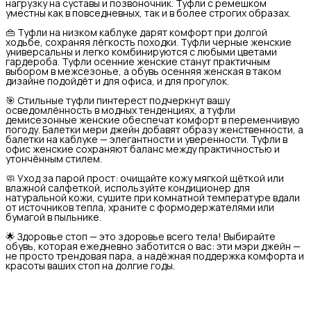
нагрузку на суставы и позвоночник. Туфли с ремешком
уместны как в повседневных, так и в более строгих образах.
👜 Туфли на низком каблуке дарят комфорт при долгой
ходьбе, сохраняя лёгкость походки. Туфли черные женские
универсальны и легко комбинируются с любыми цветами
гардероба. Туфли осенние женские станут практичным
выбором в межсезонье, а обувь осенняя женская в таком
дизайне подойдёт и для офиса, и для прогулок.
🎯 Стильные туфли пинтерест подчеркнут вашу
осведомлённость в модных тенденциях, а туфли
демисезонные женские обеспечат комфорт в переменчивую
погоду. Балетки мери джейн добавят образу женственности, а
балетки на каблуке — элегантности и уверенности. Туфли в
офис женские сохраняют баланс между практичностью и
утончённым стилем.
🧼 Уход за парой прост: очищайте кожу мягкой щёткой или
влажной салфеткой, используйте кондиционер для
натуральной кожи, сушите при комнатной температуре вдали
от источников тепла, храните с формодержателями или
бумагой в пыльнике.
🌟 Здоровье стоп — это здоровье всего тела! Выбирайте
обувь, которая ежедневно заботится о вас: эти мэри джейн —
не просто трендовая пара, а надёжная поддержка комфорта и
красоты ваших стоп на долгие годы.