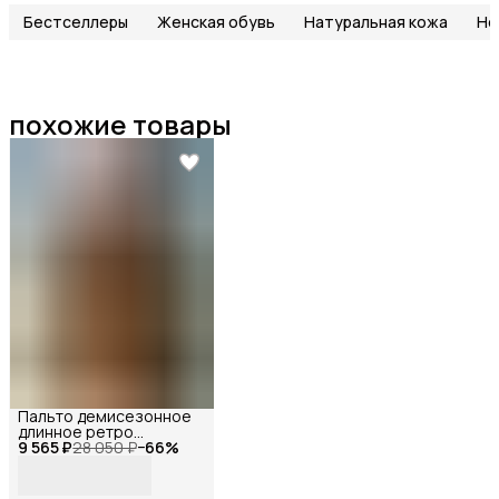
Бестселлеры
Женская обувь
Натуральная кожа
Но
похожие товары
Пальто демисезонное
длинное ретро
9 565 ₽
оверсайз, Reversal, YD-
28 050 ₽
−
66
%
HH003_Коричневый-44