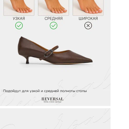
Стр
Мо
Объ
кар
ТН 
Кол
Те
Цел
Ст
По
Вид
Ор
Цв
Ра