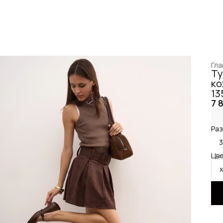
Гла
Ту
ко
13
7 
Раз
Цве