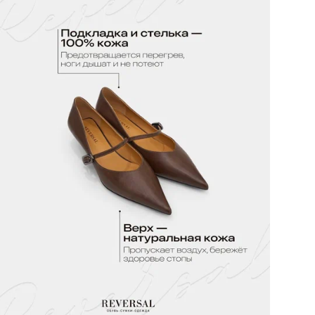
Ра
Бр