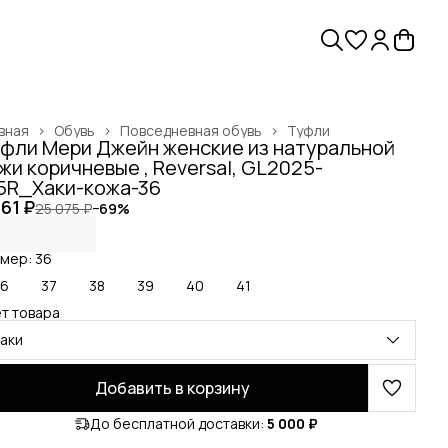
вная
›
Обувь
›
Повседневная обувь
›
Туфли
фли Мери Джейн женские из натуральной
жи коричневые , Reversal, GL2025-
5R_Хаки-кожа-36
861 ₽
25 075 ₽
−
69
%
мер: 36
36
37
38
39
40
41
т товара
хаки
Добавить в корзину
До бесплатной доставки:
5 000 ₽