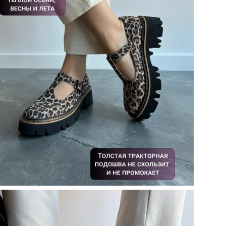
Ст
По
Вид
Ор
Цв
Ра
Ра
Бр