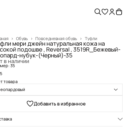
вная
›
Обувь
›
Повседневная обувь
›
Туфли
фли мери джейн натуральная кожа на
сокой подошве , Reversal , 3519R_Бежевый-
опард-нубук-(Черный)-35
т в наличии
мер: 35
5
т товара
леопардовый
Добавить в избранное
ставка