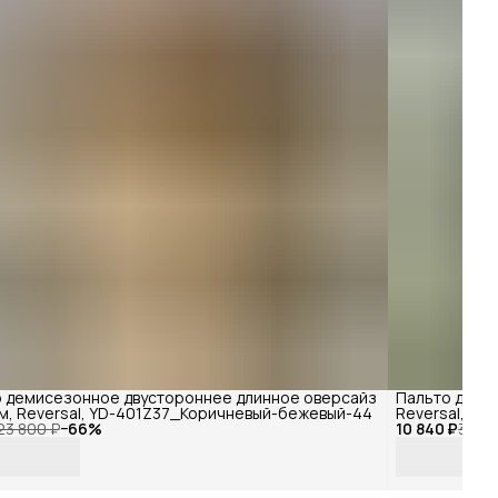
 демисезонное двустороннее длинное оверсайз
Пальто деми
м, Reversal, YD-401Z37_Коричневый-бежевый-44
Reversal, Y
23 800 ₽
−
66
%
10 840 ₽
33 40