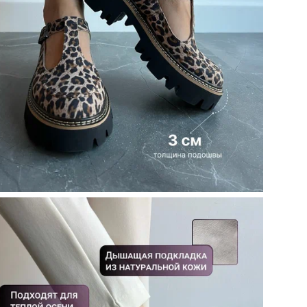
Наз
Стр
Код
По
Цве
Ин
Кол
упа
Стр
Мо
Объ
кар
ТН 
Кол
Те
Цел