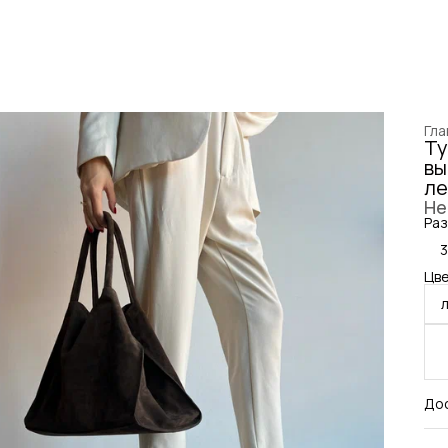
Гла
Ту
вы
ле
Не
Раз
3
Цве
До