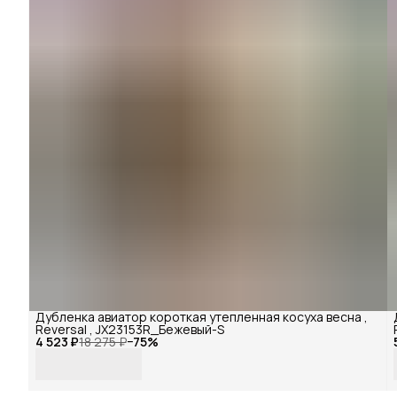
Дубленка авиатор короткая утепленная косуха весна ,
Reversal , JX23153R_Бежевый-S
4 523 ₽
18 275 ₽
−
75
%