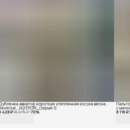
Дубленка авиатор короткая утепленная косуха весна ,
Пальто
Reversal , JX23153R_Серый-S
с мехо
5 428 ₽
18 275 ₽
−
70
%
8 116 ₽