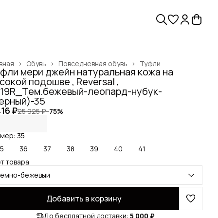
вная
›
Обувь
›
Повседневная обувь
›
Туфли
фли мери джейн натуральная кожа на
сокой подошве , Reversal ,
19R_Тем.бежевый-леопард-нубук-
ерный)-35
416 ₽
25 925 ₽
−
75
%
мер: 35
5
36
37
38
39
40
41
т товара
темно-бежевый
Добавить в корзину
До бесплатной доставки:
5 000 ₽