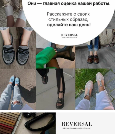
Стр
Мо
Объ
кар
ТН 
Кол
Те
Цел
Ст
По
Вид
Ор
Цв
Ра
Ра