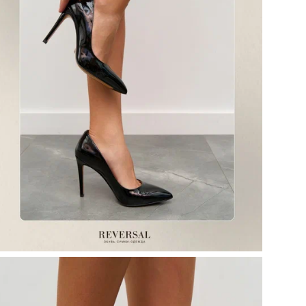
Кол
Те
Цел
Ст
По
Ор
Цв
Ра
Ра
Бр