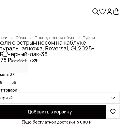
вная
›
Обувь
›
Повседневная обувь
›
Туфли
фли с острым носом на каблуке
туральная кожа, Reversal, GL2025-
R_Черный-лак-38
276 ₽
25 356 ₽
−
75
%
мер: 38
8
39
т товара
черный
Добавить в корзину
До бесплатной доставки:
5 000 ₽