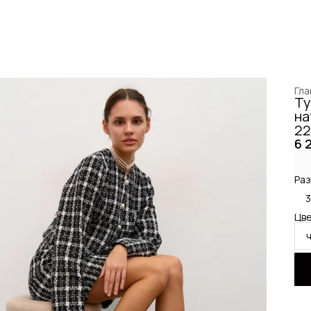
Гла
Ту
на
22
6 
Раз
3
Цве