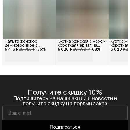
Пальто женское
Куртка женская с мехом
Куртка ж
демисезонное с
короткая черная на
короткая
6 416 ₽
капюшоном на поясе,
25 925 ₽
−
75
%
6 620 ₽
молнии, Reversal, YDP-
20 400 ₽
−
68
%
6 620 ₽
черная, R
20
Reversal , MYD1-YMM-
23141_Черный-
23163_Че
234292R_Молочный-44
белый-44
белый-44
Получите скидку 10%
Подпишитесь на наши акции и новости и
получите скидку на первый заказ
Подписаться