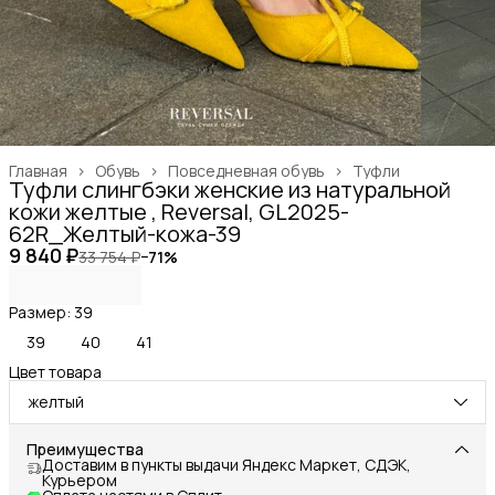
Главная
›
Обувь
›
Повседневная обувь
›
Туфли
Туфли слингбэки женские из натуральной
кожи желтые , Reversal, GL2025-
62R_Желтый-кожа-39
9 840 ₽
33 754 ₽
−
71
%
Размер: 39
39
40
41
Цвет товара
желтый
Преимущества
Доставим в пункты выдачи Яндекс Маркет, СДЭК,
Курьером