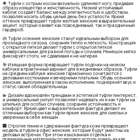
🌟 Туфли с острым носом визуально удлиняют ногу, придавая
образу изящество и женственность. Низкий устойчивый
каблук создаёт баланс между элегантностью и удобством,
позволяя носить обувь целый день без усталости. Яркий
оттенок превращает туфли желтые женские в выразительный
акцент, который оживит как повседневный, так и праздничный
гардероб.
👜 Туфли осенние женские станут идеальным выбором для
прохладного сезона, сохраняя тепло и лёгкость. Конструкция
с открытой пяткой делает туфли с открытой пяткой
универсальными для разной погоды и случаев. Ремешок мягко
фиксирует стопу, не сдавливая и не натирая.
🎯 Изящная форма превращает туфли лодочки на низком
каблуке в практичный вариант для ежедневных образов. Туфли
на среднем каблуке женские гармонично сочетаются с
деловыми костюмами и вечерними платьями. Обувь осенняя
женская, выполненная в таком исполнении, подчеркнёт вкус и
статус своей обладательницы.
💫 Дизайн вдохновлён трендами и эстетикой туфли пинтерест,
а универсальный силуэт позволяет надевать их и как туфли на
шпильке для особых случаев, сохраняя устойчивость и
комфорт. Яркий цвет и выразительная фактура делают их
отличным выбором как туфли яркие женские для смелых и
уверенных в себе женщин.
🏢 Строгие линии и сдержанная фактура кожи превращают
модель в туфли в офис женские, которые будут уместны на
деловых встречах. При этом изысканная отделка и
премиальные материалы позволяют использовать их как