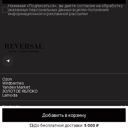
Нажимая «Подписаться», вы даете согласие на обработку
указанных персональных данных в целях получения
информационной и рекламной рассылки
Ozon
Wildberries
Yandex Market
ЗОЛОТОЕ ЯБЛОКО
Lamoda
Контакты
Телефон
Добавить в корзину
8 (985) 480-77-55
OOO "РИЧЛАЙН"
Оплата
Доставка
Правила возврата
Реквизиты
Оф
Режим работы
Пн-Пт с 10:00 до 19:00
До бесплатной доставки:
5 000 ₽