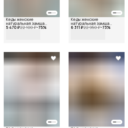
Кеды женские
Кеды женские
натуральная замша
натуральная замша
5 470 ₽
ретро бежевые, Reversal,
22 100 ₽
−
75
%
6 311 ₽
ретро , Reversal,
22 950 ₽
−
73
%
2603R_Песочная-замша-
3552R_Какао-замша-
(бежевая)-37
(Бисквит)-38