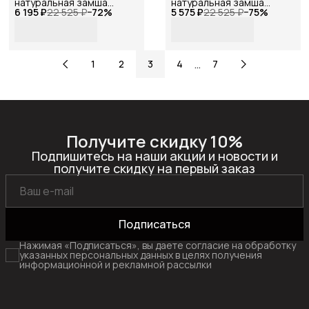
натуральная замша
натуральная замша
6 195 ₽
ретро темно-серые,
22 525 ₽
−
72
%
5 575 ₽
ретро зеленые , Reversal,
22 525 ₽
−
75
%
Reversal, 2602R_Серо-
2602R_Зеленая-замша-
синяя-замша-
(молочная)-38
(Черная)-36
…
1
2
3
4
7
Получите скидку 10%
Подпишитесь на наши акции и новости и
получите скидку на первый заказ
Подписаться
Нажимая «Подписаться», вы даете согласие на обработку
указанных персональных данных в целях получения
информационной и рекламной рассылки