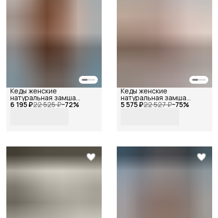
Кеды женские
Кеды женские
натуральная замша
натуральная замша
6 195 ₽
ретро бежевые, Reversal,
22 525 ₽
−
72
%
5 575 ₽
ретро бежевые, Reversal,
22 527 ₽
−
75
%
2602R_Бежевая-замша-
2602R_Бежево-розовая-
(капучино)-36
замша-(розовая)-36