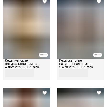
Кеды женские
Кеды женские
натуральная замша
натуральная замша
4 862 ₽
ретро рыжие, Reversal,
22 100 ₽
−
78
%
5 470 ₽
ретро бежевые, Reversal,
22 100 ₽
−
75
%
2603R_Рыжая-замша-
2603R_Бежевая-замша-
(бежевая)-38
(серо-коричневая)-39