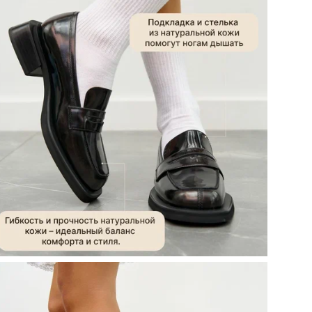
Цел
Ст
По
Вид
Ор
Цв
Ра
Ра
Бр