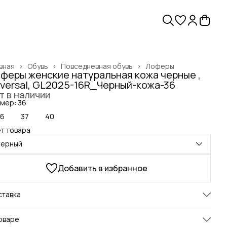
вная
›
Обувь
›
Повседневная обувь
›
Лоферы
феры женские натуральная кожа черные ,
versal, GL2025-16R_Черный-кожа-36
т в наличии
мер: 36
36
37
40
т товара
черный
Добавить в избранное
ставка
оваре