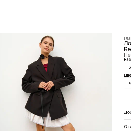
Гла
Ло
Re
Не
Раз
Цве
До
О т