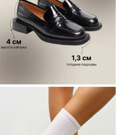
Стр
Код
По
Ма
Цве
Ин
Кол
упа
#Х
Стр
Мо
Объ
кар
ТН 
Кол
Те