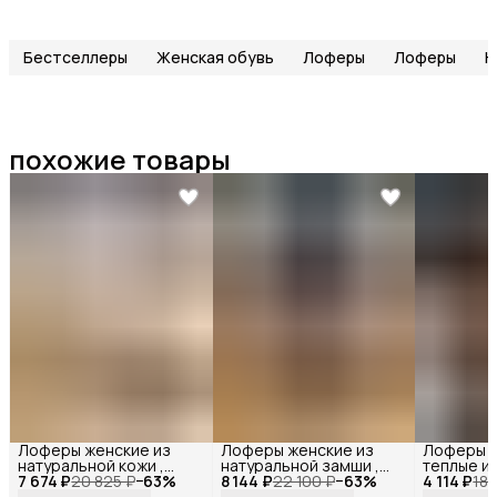
Бестселлеры
Женская обувь
Лоферы
Лоферы
Н
похожие товары
Лоферы женские из
Лоферы женские из
Лоферы 
натуральной кожи ,
натуральной замши ,
теплые и
7 674 ₽
Reversal,
20 825 ₽
−
63
%
8 144 ₽
Reversal,
22 100 ₽
−
63
%
4 114 ₽
замши хак
18 
3568R_Оливковая-
45152R_Бежевая-
24982-2R