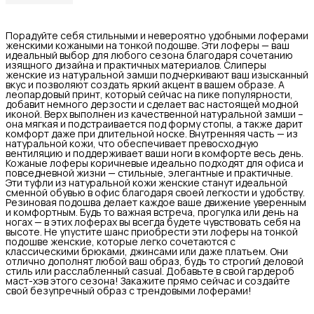
Порадуйте себя стильными и невероятно удобными лоферами
женскими кожаными на тонкой подошве. Эти лоферы — ваш
идеальный выбор для любого сезона благодаря сочетанию
изящного дизайна и практичных материалов. Слиперы
женские из натуральной замши подчеркивают ваш изысканный
вкус и позволяют создать яркий акцент в вашем образе. А
леопардовый принт, который сейчас на пике популярности,
добавит немного дерзости и сделает вас настоящей модной
иконой. Верх выполнен из качественной натуральной замши –
она мягкая и подстраивается под форму стопы, а также дарит
комфорт даже при длительной носке. Внутренняя часть — из
натуральной кожи, что обеспечивает превосходную
вентиляцию и поддерживает ваши ноги в комфорте весь день.
Кожаные лоферы коричневые идеально подходят для офиса и
повседневной жизни — стильные, элегантные и практичные.
Эти туфли из натуральной кожи женские станут идеальной
сменной обувью в офис благодаря своей легкости и удобству.
Резиновая подошва делает каждое ваше движение уверенным
и комфортным. Будь то важная встреча, прогулка или день на
ногах — в этих лоферах вы всегда будете чувствовать себя на
высоте. Не упустите шанс приобрести эти лоферы на тонкой
подошве женские, которые легко сочетаются с
классическими брюками, джинсами или даже платьем. Они
отлично дополнят любой ваш образ, будь то строгий деловой
стиль или расслабленный casual. Добавьте в свой гардероб
маст-хэв этого сезона! Закажите прямо сейчас и создайте
свой безупречный образ с трендовыми лоферами!