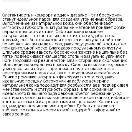
Элегантность и комфорт в одном дизайне – эти босоножки
станут идеальной парой для создания утончённых образов.
Выполненные из натуральной кожи, они обеспечивают
мягкость и гибкость, а натуральный материал придаёт обуви
выразительность и стиль. Сабо женские кожаные
натуральные – это не только эстетика, но и удобство на
каждый день. Анатомическая стелька из натуральной кожи
позволяет ногам дышать, создавая ощущение лёгкости даже
при длительной носке. Благодаря продуманному силуэту и
шпильке средней высоты босоножки женские на шпильке без
пятки подчёркивают изящество стопы и визуально удлиняют
ноги. Подошва из резины устойчива к стиранию и скольжению,
обеспечивая уверенную походку. Сабо на шпильке нюдовые –
универсальная обувь, гармонично сочетающаяся как с
повседневными нарядами, так и с вечерними ансамблями.
Тонкие ремешки аккуратно фиксируют стопу, создавая
идеальную посадку. Босоножки на каблуке вечерние
натуральная кожа подойдут для особых случаев, подчёркивая
женственность и статусность образа. Для сохранения
идеального внешнего вида рекомендуется бережный уход:
протирать мюли на шпильке бежевые мягкой тканью, избегать
контакта с влагой и агрессивными веществами. Хранить в
индивидуальном чехле или коробке. Добавьте мюли на
каблуке с открытым носом в свой гардероб – оформляйте
заказ сейчас!