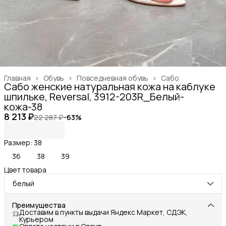
Главная
›
Обувь
›
Повседневная обувь
›
Сабо
Сабо женские натуральная кожа на каблуке
шпильке, Reversal, 3912-203R_Белый-
кожа-38
8 213 ₽
22 287 ₽
−
63
%
Размер: 38
36
38
39
Цвет товара
белый
Преимущества
Доставим в пункты выдачи Яндекс Маркет, СДЭК,
Курьером