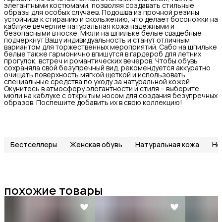
элегантными костюмами, позволяя создавать стильные
образы для особых случаев. Подошва из прочной резины
устойчива к стиранию и скольжению, что делает босоножки на
каблуке вечерние натуральная кожа надежными и
безопасными в носке. Мюли на шпильке белые свадебные
подчеркнут Вашу индивидуальность и станут отличным
вариантом для торжественных мероприятий. Сабо на шпильке
белые также гармонично впишутся в гардероб для летних
прогулок, встреч и романтических вечеров. Чтобы обувь
сохраняла свой безупречный вид, рекомендуется аккуратно
очищать поверхность мягкой щеткой и использовать
специальные средства по уходу за натуральной кожей.
Окунитесь в атмосферу элегантности и стиля – выберите
мюли на каблуке с открытым носом для создания безупречных
образов. Поспешите добавить их в свою коллекцию!
Бестселлеры
Женская обувь
Натуральная кожа
Но
похожие товары