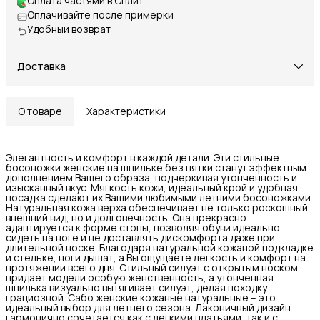
Оплата частями в Сплит
Оплачивайте после примерки
Удобный возврат
Доставка
О товаре
Характеристики
Элегантность и комфорт в каждой детали. Эти стильные
босоножки женские на шпильке без пятки станут эффектным
дополнением Вашего образа, подчеркивая утонченность и
изысканный вкус. Мягкость кожи, идеальный крой и удобная
посадка сделают их Вашими любимыми летними босоножками.
Натуральная кожа верха обеспечивает не только роскошный
внешний вид, но и долговечность. Она прекрасно
адаптируется к форме стопы, позволяя обуви идеально
сидеть на ноге и не доставлять дискомфорта даже при
длительной носке. Благодаря натуральной кожаной подкладке
и стельке, ноги дышат, а Вы ощущаете легкость и комфорт на
протяжении всего дня. Стильный силуэт с открытым носком
придает модели особую женственность, а утонченная
шпилька визуально вытягивает силуэт, делая походку
грациозной. Сабо женские кожаные натуральные – это
идеальный выбор для летнего сезона. Лаконичный дизайн
гармонично сочетается как с легкими платьями, так и с