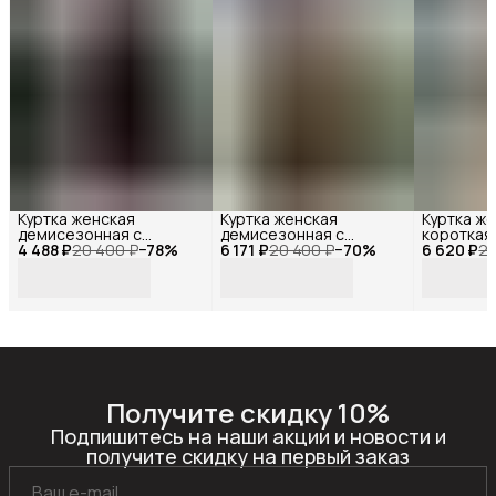
Куртка женская
Куртка женская
Куртка ж
демисезонная с
демисезонная с
короткая
4 488 ₽
капюшоном,Reversal
20 400 ₽
−
78
%
6 171 ₽
капюшоном хаки,
20 400 ₽
−
70
%
6 620 ₽
молнии, R
20
,YMM-
Reversal ,YMM-
23141_Че
324007R_Черный-44
324007R_Оливковый-44
белый-44
Получите скидку 10%
Подпишитесь на наши акции и новости и
получите скидку на первый заказ