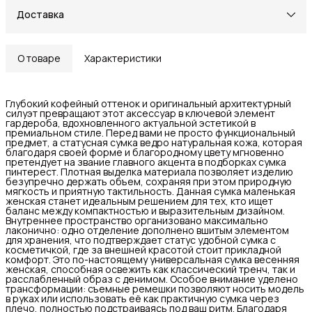
Доставка
О товаре
Характеристики
Глубокий кофейный оттенок и оригинальный архитектурный
силуэт превращают этот аксессуар в ключевой элемент
гардероба, вдохновленного актуальной эстетикой в
премиальном стиле. Перед вами не просто функциональный
предмет, а статусная сумка ведро натуральная кожа, которая
благодаря своей форме и благородному цвету мгновенно
претендует на звание главного акцента в подборках сумка
пинтерест. Плотная выделка материала позволяет изделию
безупречно держать объем, сохраняя при этом природную
мягкость и приятную тактильность. Данная сумка маленькая
женская станет идеальным решением для тех, кто ищет
баланс между компактностью и выразительным дизайном.
Внутреннее пространство организовано максимально
лаконично: одно отделение дополнено вшитым элементом
для хранения, что подтверждает статус удобной сумка с
косметичкой, где за внешней красотой стоит прикладной
комфорт. Это по-настоящему универсальная сумка весенняя
женская, способная освежить как классический тренч, так и
расслабленный образ с денимом. Особое внимание уделено
трансформации: съемные ремешки позволяют носить модель
в руках или использовать её как практичную сумка через
плечо, полностью подстраиваясь под ваш ритм. Благодаря