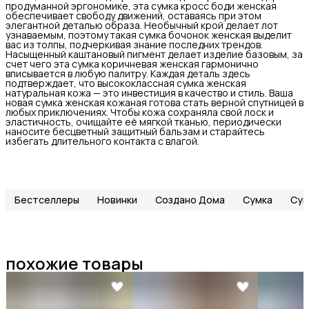
продуманной эргономике, эта сумка кросс боди женская
обеспечивает свободу движений, оставаясь при этом
элегантной деталью образа. Необычный крой делает лот
узнаваемым, поэтому такая сумка бочонок женская выделит
вас из толпы, подчеркивая знание последних трендов.
Насыщенный каштановый пигмент делает изделие базовым, за
счет чего эта сумка коричневая женская гармонично
вписывается в любую палитру. Каждая деталь здесь
подтверждает, что высококлассная сумка женская
натуральная кожа — это инвестиция в качество и стиль. Ваша
новая сумка женская кожаная готова стать верной спутницей в
любых приключениях. Чтобы кожа сохраняла свой лоск и
эластичность, очищайте её мягкой тканью, периодически
наносите бесцветный защитный бальзам и старайтесь
избегать длительного контакта с влагой.
Бестселлеры
Новинки
Создано Дома
Сумка
Сум
похожие товары