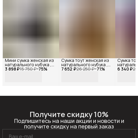
Мини сумка женская из
Сумка тоут женская из
Сумка тоу
натурального нубука ,
натурального нубука ,
натуральн
3 898 ₽
Reversal ,
15 750 ₽
−
75
%
7 652 ₽
Reversal ,
26 250 ₽
−
71
%
6 340 ₽
Reversal ,
21
11522R_Темно-серый-
11542R_Коричневый-
11515R_Б
нубук
нубук
Получите скидку 10%
Подпишитесь на наши акции и новости и
получите скидку на первый заказ