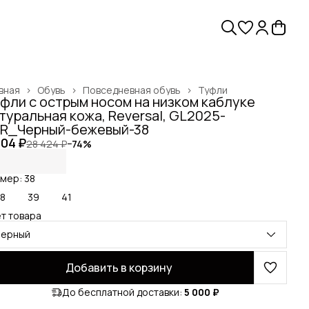
вная
›
Обувь
›
Повседневная обувь
›
Туфли
фли с острым носом на низком каблуке
туральная кожа, Reversal, GL2025-
R_Черный-бежевый-38
504 ₽
28 424 ₽
−
74
%
мер: 38
8
39
41
т товара
черный
Добавить в корзину
До бесплатной доставки:
5 000 ₽