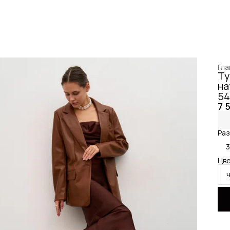
Гла
Ту
на
54
7 
Раз
3
Цве