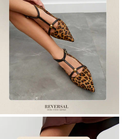
Кол
Те
Цел
Ст
По
Ор
Цв
Ра
Ра
Бр